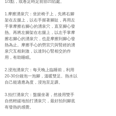
1/3點，或卷足時足前部凹陷處。
1.摩擦湧泉穴：坐於椅子上，先將右腳
架在左腿上，以右手握著腳趾，再用左
手掌摩擦右腳心的湧泉穴，直至腳心發
熱。再將左腳架在右腿上，以左手掌摩
擦右腳心的湧泉穴，也是摩擦到腳心發
熱為止。摩擦手心的勞宮穴與腎經的湧
泉穴互相刺激，以達到心腎相交的作
用，有助睡眠。
2.浸泡湧泉穴：每天晚上臨睡前，利用
20-30分鐘泡一泡腳，溫暖雙足。熱水以
自己能適應為度，浸泡至足踝。
3.拍打湧泉穴：盤腿坐著，然後用雙手
自然輕緩地拍打湧泉穴，最好拍到腳底
有發熱的感覺。