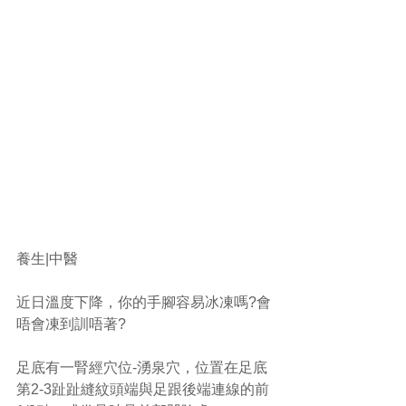
養生|中醫
近日溫度下降，你的手腳容易冰凍嗎?會
唔會凍到訓唔著?
足底有一腎經穴位-湧泉穴，位置在足底
第2-3趾趾縫紋頭端與足跟後端連線的前