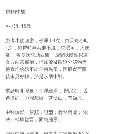
尿頻|中醫
X小姐, 45歲
患者小便頻密，夜尿3-4次，白天每小時
1次，排尿時無其他不適，納眠可，大便
常.。曾多次求助西醫，西醫以慢性尿道
炎方向來醫治，但尿液及陰道分泌物等
檢查均檢驗不出任何異常，因服食西藥
後未見好轉，於是求助中醫。
求診時見脈象：寸浮細滑， 關尺沉；舌
色淡紅，中間裂紋，苔薄白，有齒痕。
中醫診斷：尿頻；證型：脾腎兩虛； 治
法：補脾益腎，固精縮尿。
服食中藥兩週後，患者夜尿次數降為2-3