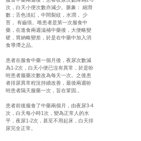
次，白天小便次數亦減少。脈象： 細滑
數；舌色淡紅，中間裂紋，水潤， 少
苔， 有齒痕。唯患者是第一次服食中
藥，在進食兩週滋補中藥後，大便略變
硬，胃納略變差，於是在中藥中加入消
食導滯之品。
患者在服食中藥一個月後，夜尿次數減
為1-2次，白天小便已沒有異常，於是吩
咐患者服藥次數改為每天一次。之後患
者排尿異常程況持續改善，最後兩週吩
咐患者隔天服藥一次，旨在鞏固.。
患者前後服食了中藥兩個月，由夜尿3-4
次，白天每小時1次，變為正常人的水
平，夜尿1-2次，甚至不用起床，白天排
尿完全正常。