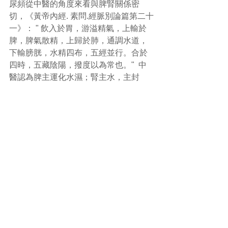
尿頻從中醫的角度來看與脾腎關係密
切，《黃帝內經. 素問.經脈別論篇第二十
一》： " 飲入於胃，游溢精氣，上輸於
脾，脾氣散精，上歸於肺，通調水道，
下輸膀胱，水精四布，五經並行。合於
四時，五藏陰陽，撥度以為常也。"  中
醫認為脾主運化水濕；腎主水，主封
藏，主司二便，和膀胱相表裡；若脾腎
兩虛，則見津液失於固攝，膀胱氣化失
常，而見尿頻。
#尿頻
#中醫
(文章照片由互聯網提供)
(譽豐中醫診療中心版權所有, 未經同意, 
不得轉載或翻印)