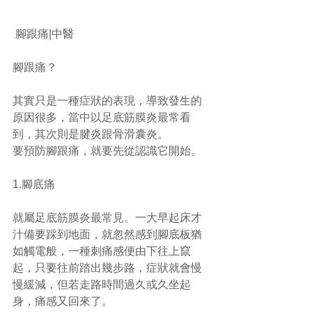
 腳跟痛|中醫
腳跟痛？
其實只是一種症狀的表現，導致發生的
原因很多，當中以足底筋膜炎最常看
到，其次則是腱炎跟骨滑囊炎。
要預防腳跟痛，就要先從認識它開始。
1.腳底痛
就屬足底筋膜炎最常見。一大早起床才
汁備要踩到地面，就忽然感到腳底板猶
如觸電般，一種刺痛感便由下往上竄
起，只要往前踏出幾步路，症狀就會慢
慢緩減，但若走路時間過久或久坐起
身，痛感又回來了。