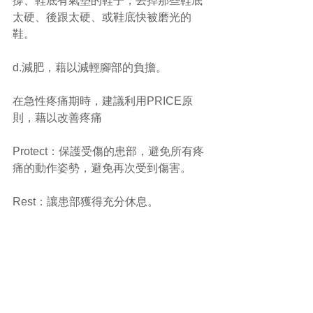
撐、鞋底有氣墊的鞋子，丟掉那些鞋底
太硬、後跟太硬、或鞋底快被磨光的
鞋。
d.減肥，藉以減輕腳部的負擔。
在急性疼痛期時，建議利用PRICE原
則，藉以改善疼痛
Protect：保護受傷的患部，避免所有疼
痛的動作姿勢，避免再次受到傷害。
Rest：讓患部獲得充分休息。
Icepacking：冰敷，可以有效幫助減緩
發炎症狀
Compression：建議使用彈性繃帶纏繞
患處，適當的壓迫能避免水腫。