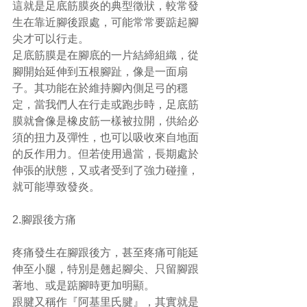
這就是足底筋膜炎的典型徵狀，較常發
生在靠近腳後跟處，可能常常要踮起腳
尖才可以行走。
足底筋膜是在腳底的一片結締組織，從
腳開始延伸到五根腳趾，像是一面扇
子。其功能在於維持腳內側足弓的穩
定，當我們人在行走或跑步時，足底筋
膜就會像是橡皮筋一樣被拉開，供給必
須的扭力及彈性，也可以吸收來自地面
的反作用力。但若使用過當，長期處於
伸張的狀態，又或者受到了強力碰撞，
就可能導致發炎。
2.腳跟後方痛
疼痛發生在腳跟後方，甚至疼痛可能延
伸至小腿，特別是翹起腳尖、只留腳跟
著地、或是踮腳時更加明顯。
跟腱又稱作『阿基里氏腱』，其實就是