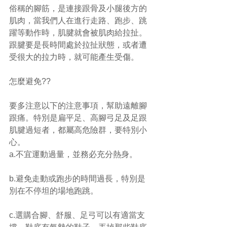
俗稱的腳筋，是連接跟骨及小腿後方的
肌肉，當我們人在進行走路、跑步、跳
躍等動作時，肌腱就會被肌肉給拉扯。
跟腱要是長時間處於拉扯狀態，或者遭
受很大的拉力時，就可能產生受傷。
怎麼避免??
要多注意以下的注意事項，幫助遠離腳
跟痛。特別是扁平足、高腳弓足及足跟
肌腱過短者，都屬高危險群，要特別小
心。
a.不宜運動過量，並務必充分熱身。
b.避免走動或跑步的時間過長，特別是
別在不停坦的場地跑跳。
c.選購合腳、舒服、足弓可以有適當支