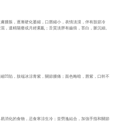
皮膚腫脹，逐漸硬化萎縮，口唇縮小，表情淡漠，伴有肢節冷
溏瀉，遺精陽痿或月經紊亂；舌質淡胖有齒痕，苔白，脈沉細。
萎縮凹陷，肢端冰涼青紫，關節腫痛；面色晦暗，唇紫，口幹不
、易消化的食物，忌食寒涼生冷；並勞逸結合，加強手指和關節