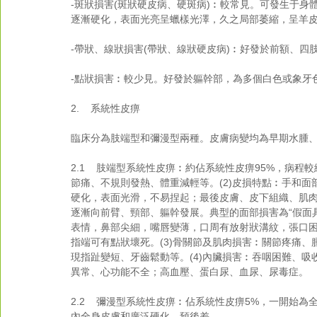
-斑狀損害(斑狀硬皮病、硬斑病)︰較常見。可發生于
逐漸硬化，表面光亮呈蠟樣光澤，久之局部萎縮，呈羊
-帶狀、線狀損害(帶狀、線狀硬皮病)︰好發於前額、
-點狀損害︰較少見。好發於軀幹部，為多個白色或象牙
2.    系統性皮痹
臨床分為肢端型和彌漫型兩種。皮膚病變均為早期水腫
2.1    肢端型系統性皮痹︰約佔系統性皮痹95%，病
節痛、不規則發熱、體重減輕等。(2)皮損特點︰手和
硬化，表面光滑，不易捏起；最後皮膚、皮下組織、肌
逐漸向前臂、頸部、軀幹發展。典型的面部損害為“假面具
表情，鼻部尖細，嘴唇變薄，口周有放射狀溝紋，張口
指端可有點狀壞死。(3)骨關節及肌肉損害︰關節疼痛
現指趾變短、牙齒鬆動等。(4)內臟損害︰吞咽困難、
異常、心功能不全；高血壓、蛋白尿、血尿、尿毒症。
2.2    彌漫型系統性皮痹︰佔系統性皮痹5%，一開
內全身皮膚和廣泛硬化，預後差。