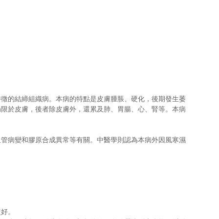
特徵的結締組織病。本病的特點是皮膚腫脹、硬化，後期發生萎
局限於皮膚，後者除皮膚外，還累及肺、胃腸、心、腎等。本病
血管病變和膠原合成異常等有關。中醫學則認為本病外因風寒濕
較好。