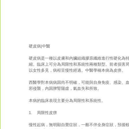
硬皮病|中醫
硬皮病是一種以皮膚和內臟組織膠原纖維進行性硬化為
縮。臨床上可分為局限性和系統性兩種類型。前者損害
以女性多見，病程呈慢性經過。中醫學稱本病為皮痹。
西醫學對本病病因尚不明確，可能與自身免疫、感染、
邪侵襲，內因脾腎陽虛，氣血失和所致。
本病的臨床表現主要分為局限性和系統性。
1.    局限性皮痹
慢性起病，無明顯自覺症狀，一般不伴全身症狀，預後