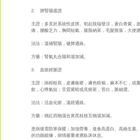
2.    脾腎陽虛證
主證：多見於系統性皮痹。初起肢端發涼，蒼白青紫，
痛，腰酸乏力，胸悶短氣，腹脹納呆，毛髮脫落，大便
治法：溫補腎陽，健脾通絡。
方藥：腎氣丸合陽和湯加減。
3.    血瘀經脈證
主證：病程較長，皮膚板硬，膚色暗褐，麻木不仁，或
飲，心悸氣短；舌質紫暗或見瘀斑，苔白，脈細澀。
治法：活血化瘀，溫經通絡。
方藥：桃紅四物湯合黃芪桂枝五物湯加減。
患病後需防寒保暖；加強營養，進食高蛋白、高維生素
的功能鍛煉，病情嚴重者應臥床休息。