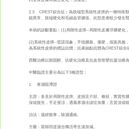
2.3    CREST綜合征︰為肢端型系統性皮痹的一
能異常、肢端硬化和毛細血管擴張。此型患者較少發生
本病的診斷要點︰(1)局限性皮痹--局限性皮膚浮腫硬
(2)系統性皮痹--雷諾現象，手指腫脹、僵硬，假面具臉
為系統性皮痹的標誌抗體；抗著絲點抗體為CREST綜合
西醫治療以類固醇、抗硬化治療及抗血管痙攣抗凝治療
中醫臨證主要分為以下3種證型︰
1.    寒濕阻滯證
主證：多見於局限性皮痹。皮損呈片狀、條狀，實質性
深或脫失，手足發涼，遇風寒濕冷諸症加重；舌質淡或
治法：溫經散寒，除濕通絡。
方藥：當歸四逆湯合獨活寄生湯加減。