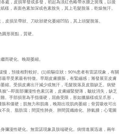
身體各處，皮損單發或多發，初起為淡紅色略帶水腫之斑塊，以後
皮紙樣，表面色素加深或色素脫失，其上毛髮脫落，乾燥無汗。
四肢，皮損呈帶狀、刀砍狀硬化萎縮凹陷，其上頭髮脫落。
色圓形斑點，質硬。
、繼而硬化、晚期萎縮。
程較緩慢，預後相對較好。(1)前驅症狀︰90%患者有雷諾現象，有關
面部最早受累最有特徵。早期皮膚腫脹，有緊繃感；漸發展至皮膚
肉萎縮。受損皮膚出汗減少或無汗，毛髮脫落及皮脂缺乏。病變
臉”--即面部彌漫性色素沉著，皮膚繃緊變薄，皺紋消失，缺乏
困難。手部損害為手指僵硬，屈曲受限，形如臘腸樣或呈爪形，
、腫脹和僵硬；肌無力和肌痛，晚期出現肌肉萎縮；骨質吸收可出
吸收不良、脂肪瀉；間質性肺炎、肺間質纖維化、肺氣腫；心電圖
始為全身彌漫性硬化。無雷諾現象及肢端硬化。病情進展迅速，兩年