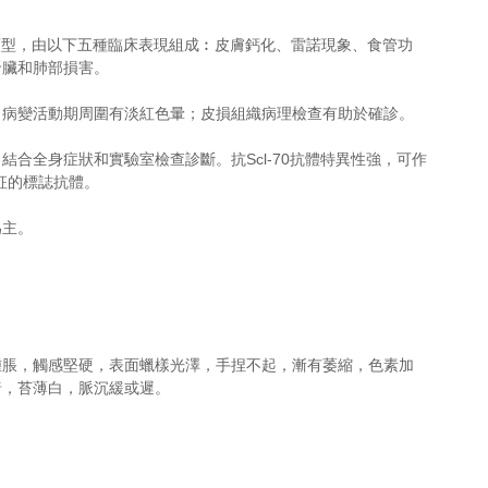
種特殊類型，由以下五種臨床表現組成︰皮膚鈣化、雷諾現象、食管功
腎臟和肺部損害。
化，病變活動期周圍有淡紅色暈；皮損組織病理檢查有助於確診。
，結合全身症狀和實驗室檢查診斷。抗Scl-70抗體特異性強，可作
征的標誌抗體。
為主。
腫脹，觸感堅硬，表面蠟樣光澤，手捏不起，漸有萎縮，色素加
暗，苔薄白，脈沉緩或遲。