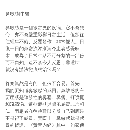
鼻敏感|中醫
鼻敏感是一個很常見的疾病。它不會致
命，亦不會嚴重影響日常生活，但卻往
往經年不癒、反覆發作，非常惱人。日
復一日的鼻塞流涕漸漸令患者感覺麻
木，成為了日常生活不可分割的一部份
而不自知。這不禁令人反思，難道世上
就沒有辦法徹底根治它嗎？
答案當然是有的，但殊不容易。首先，
我們要知道鼻敏感的成因。鼻敏感的主
要症狀是陣發性的鼻塞、鼻癢、打噴嚏
和流清涕。這些症狀與傷風感冒非常相
似，而患者亦往往難以分辨自己到底是
不是得了感冒。實際上，鼻敏感就是感
冒的輕證。《黃帝內經》其中一句家傳