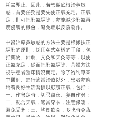
耗盡即止。因此，若想徹底根治鼻敏
感，首要任務是要先使正氣充足。正氣
足，則可把邪氣驅除，亦能減少邪氣再
度侵襲的機會，避免症狀反覆發作。
中醫治療鼻敏感的方法主要是根據扶正
驅邪的原則，採用各式各樣的手段，包
括藥物、針刺、艾灸和天灸等等，以使
正氣充足，從而把邪氣驅除。具體方法
視乎患者臨床情況而定。除了咨詢專業
中醫師、進行適當治療以外，患者亦應
培養良好生活習慣以顧護正氣，包括：
一、作息定時，切忌熬夜、妄自作勞；
二、配合天氣，適當穿衣，注意保暖，
避免受寒；三、均衡飲食，多吃時令蔬
菜水果，忌生冷、油膩、難消化的食
品；四、適量運動，保持氣血流通；
五、多到戶外走走，感受陽光，從大自
然中吸取陽氣。誠如《金匱要略》所