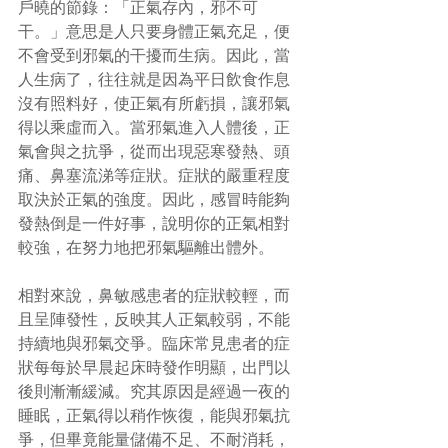
戶曉的節錄：「正氣存內，邪不可
干。」意思是人只要身體正氣充足，便
不會受到邪氣的干擾而生病。因此，當
人生病了，往往就是因為平日飲食作息
沒有照料好，使正氣有所虧損，讓邪氣
得以乘虛而入。當邪氣進入人體後，正
氣會與之抗爭，從而出現惡寒發熱、頭
痛、鼻塞流涕等症狀。症狀的嚴重程度
取決於正氣的強度。因此，感冒時能夠
發熱倒是一件好事，說明你的正氣相對
較強，在努力地把邪氣驅離出體外。
相對來說，鼻敏感患者的症狀較輕，而
且呈陣發性，反映其人正氣較弱，不能
持續地與邪氣交爭。臨床常見患者的症
狀每每於早晨起床時發作明顯，出門以
後則漸漸緩減。究其原因是經過一夜的
睡眠，正氣得以稍作恢復，能與邪氣抗
爭，但畢竟能量儲備不足、不耐消耗，