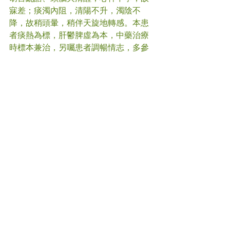
寐差；痰濁內阻，清陽不升，濁陰不
降，故稍頭暈，稍伴天旋地轉感。本患
者痰熱為標，肝鬱脾虛為本，中藥治療
時標本兼治，另囑患者調暢情志，多參
加戶外活動，多接觸陽光，少食生冷肥
膩之品。
#
不寐
#中醫
(文章照片由互聯網提供)
(譽豐中醫診療中心版權所有, 未經同意, 
不得轉載或翻印)
Comments