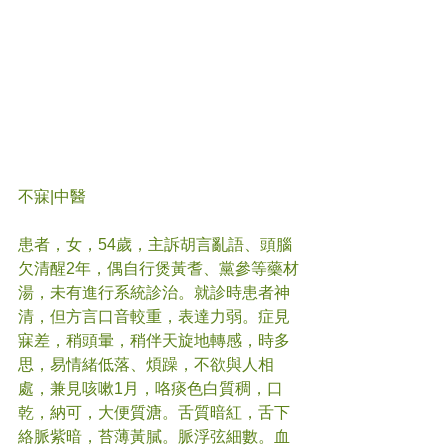
不寐
|中醫
患者，女，54歲，主訴胡言亂語、頭腦
欠清醒2年，偶自行煲黃耆、黨參等藥材
湯，未有進行系統診治。就診時患者神
清，但方言口音較重，表達力弱。症見
寐差，稍頭暈，稍伴天旋地轉感，時多
思，易情緒低落、煩躁，不欲與人相
處，兼見咳嗽1月，咯痰色白質稠，口
乾，納可，大便質溏。舌質暗紅，舌下
絡脈紫暗，苔薄黃膩。脈浮弦細數。血