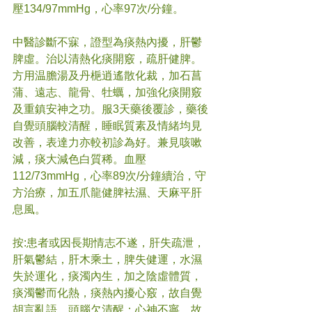
壓134/97mmHg，心率97次/分鐘。
中醫診斷不寐，證型為痰熱內擾，肝鬱
脾虛。治以清熱化痰開竅，疏肝健脾。
方用温膽湯及丹梔逍遙散化裁，加石菖
蒲、遠志、龍骨、牡蠣，加強化痰開竅
及重鎮安神之功。服3天藥後覆診，藥後
自覺頭腦較清醒，睡眠質素及情緒均見
改善，表達力亦較初診為好。兼見咳嗽
減，痰大減色白質稀。血壓
112/73mmHg，心率89次/分鐘續治，守
方治療，加五爪龍健脾袪濕、天麻平肝
息風。
按:患者或因長期情志不遂，肝失疏泄，
肝氣鬱結，肝木乘土，脾失健運，水濕
失於運化，痰濁內生，加之陰虛體質，
痰濁鬱而化熱，痰熱內擾心竅，故自覺
胡言亂語、頭腦欠清醒；心神不寧，故