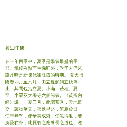
養生|中醫
在一年四季中，夏季是陽氣最盛的季
節。氣候炎熱而生機旺盛，對于人們來
說此時是新陳代謝旺盛的時期。 夏天指
陰曆四月至六月，由立夏起到立秋為
止，其間包括立夏、小滿、芒種、夏
至、小署及大署等六個節氣。《黃帝內
經》說：「夏三月，此謂蕃秀，天地氣
交，萬物華實，夜臥早起，無厭於日，
使志無怒，使華英成秀，使氣得泄，若
所愛在外，此夏氣之應養長之道也。逆