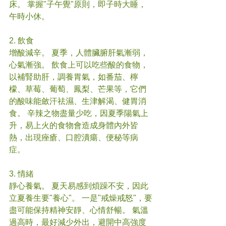
床。 掌握"子午覺"原則，即子時大睡，
午時小休。
2. 飲食
增酸減辛。 夏季，人體臟腑肝氣漸弱，
心氣漸強。 飲食上可以吃些酸的食物，
以補腎助肝，調養胃氣，如番茄、檸
檬、草莓、葡萄、鳳梨、芒果等，它們
的酸味能斂汗祛濕、生津解渴、健胃消
食。 辛辣之物盡量少吃，因夏季陽氣上
升，易上火的食物會造成身體內外皆
熱，出現痤瘡、口腔潰瘍、便秘等病
症。
3. 情緒
靜心養氣。 夏天易感到煩躁不安，因此
立夏養生要"養心"。 一是"戒燥戒怒"，要
盡可能保持精神安靜、心情舒暢。 氣溫
過高時，最好減少外出，避開中高強度