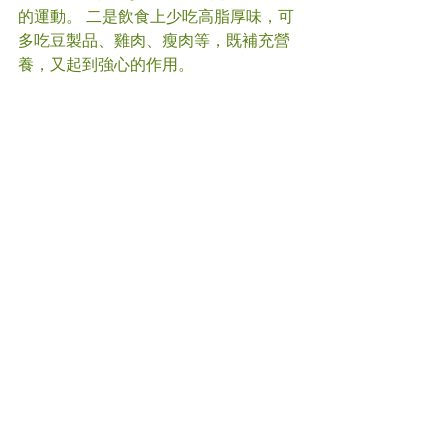
的運動。 二是飲食上少吃高脂厚味，可
多吃豆製品、雞肉、瘦肉等，既補充營
養，又起到強心的作用。
4. 保健
健脾除濕。 夏天濕熱，容易脾虛，建議
每周吃一到兩次健脾袪濕湯，如赤小豆
排骨湯、紅豆薏米粥、淮山蓮子湯等，
可以改善脾虛導致的精神疲倦、食欲不
振、大便溏泄等。 另外不要過食西瓜、
苦瓜等寒涼食物，否則會令脾胃受傷，
助長「內濕」，不利於健康。 不要長時
間呆在空調房中，不要在潮濕的凳子、
草地上坐卧;洗浴后要等頭髮自然乾透或
完全吹乾再睡覺。 適當運動出汗有利於
內濕的排出，如慢走、瑜珈、太極等。
5. 防病