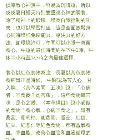
損導致心神無主，容易昏沉嗜睡。所以
炎炎夏日裡天特別要重視心神的調養。
除了精神上的鍛鍊、增長自我控制的功
夫，也可以學習打坐，這是全面放鬆身
心同時增強免疫能力、專注力的好方
法。如環境許可，午間可以小睡一會而
養心。午睡的最佳時間約在下午1時。午
休半小時至1小時之內最佳選擇。
養心以紅色食物為強，長夏以黃色食物
養脾胃正是時候。 中醫認為苦入心、甘
入脾。《黃帝素問．五味》說︰「心病
者，宜食麥羊肉杏薤」，這些食物屬苦
味，是心之穀。《本草綱目》說小麥做
的食物「養心氣，心病宜食之」。還有
桑葚、葡萄柚、胡蘿蔔、番茄、紅棗、
紅豆、紅薏仁等紅色食物，都有益氣養
血、降血脂、改善心血管和血液循環的