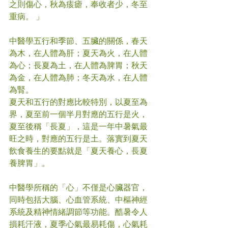
之則傷心，秋為痎瘧，奉收者少，冬至
重病。 」 
中醫學五行和季節、五臟的關係，春天
為木，在人體為肝；夏天為火，在人體
為心；長夏為土，在人體為脾胃；秋天
為金，在人體為肺；冬天為水，在人體
為腎。
夏天和五行的對應比較特別，以夏至為
界，夏至前一個半月對應的五行是火，
夏至後稱「長夏」，這是一年中暑氣最
旺之時，對應的五行是土。落實到夏天
飲食養生的要點就是「夏天養心，長夏
養脾胃」。
中醫學所稱的「心」不僅是心臟器官，
同時包括大腦、心血管系統、中樞神經
系統及精神情緒調節等功能。酷暑令人
損耗汗液，夏季心氣最易耗傷，心氣耗