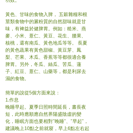
功效。
黃色、甘味的食物入脾， 五穀雜糧和根
莖類食物中的澱粉質的自然甜味就是甘
味，有裨益於健脾胃。例如：糙米、燕
麥、小米、薏仁、黃豆、花生、腰果、
核桃，還有南瓜、黃色地瓜等等。 長夏
的黃色蔬果有黃色甜椒、黃豆芽、鳳
梨、芒果、木瓜、香蕉等等都很適合養
脾胃。另外，冬瓜、絲瓜、苦瓜、蓮
子、紅豆、薏仁、山藥等，都是利尿去
濕的食物。
簡單的說從5個方面來說：
1.作息
晚睡早起。夏季日照時間延長，晝長夜
短，此時應順應自然界陽盛陰虛的變
化，睡眠方面也要相對"晚睡"、"早起"，
建議晚上10點之前就寢，早上6點左右起