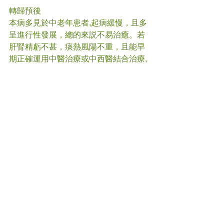
轉歸預後
本病多見於中老年患者,起病緩慢，且多
呈進行性發展，總的來説不易治癒。若
肝腎精虧不甚，痰熱風陽不重，且能早
期正確運用中醫治療或中西醫結合治療,
部分病例能緩解症狀,延緩自然加重過
程。若失治或調攝治療不多，或年老精
虧，精氣衰竭，已屬晚期，或併發它證
者，預後不良。若久病不治顫證可因腎
精虧損，腦髓空虛，神機失控，而轉變
為痴呆。
故我們會鼓勵病人在病情開始影響日常
生活時，便應盡早開始用藥，長遠對生
活質素、病情控制都有幫助。
#
柏金遜症 
#中醫
(文章照片由互聯網提供) 