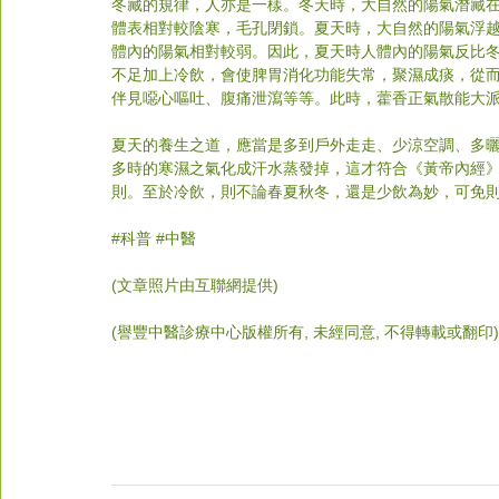
冬藏的規律，人亦是一樣。冬天時，大自然的陽氣潛藏
體表相對較陰寒，毛孔閉鎖。夏天時，大自然的陽氣浮
體內的陽氣相對較弱。因此，夏天時人體內的陽氣反比
不足加上冷飲，會使脾胃消化功能失常，聚濕成痰，從
伴見噁心嘔吐、腹痛泄瀉等等。此時，藿香正氣散能大
夏天的養生之道，應當是多到戶外走走、少涼空調、多
多時的寒濕之氣化成汗水蒸發掉，這才符合《黃帝內經
則。至於冷飲，則不論春夏秋冬，還是少飲為妙，可免
#
科普 
#中醫
(文章照片由互聯網提供) 
(譽豐中醫診療中心版權所有, 未經同意, 不得轉載或翻印)