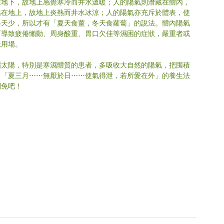
在地下，故地上感覺寒冷而井水溫暖；人的陽氣則潛藏在體內，
越在地上，故地上炎熱而井水冰涼；人的陽氣亦充斥於體表，使
冬天少，所以才有「夏天食薑，冬天食蘿蔔」的說法。體內陽氣
而導致疲倦懶動、周身酸重、胃口欠佳等濕困的症狀，嚴重者或
派用場。
曬太陽，特別是寒濕體質的患者，多吸收大自然的陽氣，把囤積
》「夏三月⋯⋯無厭於日⋯⋯使氣得泄，若所愛在外」的養生法
則免吧！