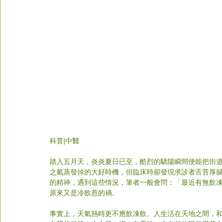
科普|中醫
踏入五月天，炎炎夏日已至，酷烈的驕陽瞬間便能把街
之氣蒸發掉的大好時機，但臨床時卻發現求診者舌苔厚
的精神，遇到這些情況，筆者一般會問：「最近有無飲
原來又是冷飲惹的禍。
事實上，天氣熱時更不應飲凍飲。人生活在天地之間，