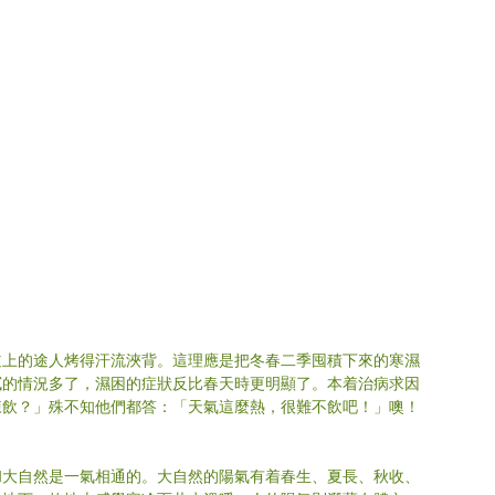
道上的途人烤得汗流浹背。這理應是把冬春二季囤積下來的寒濕
膩的情況多了，濕困的症狀反比春天時更明顯了。本着治病求因
凍飲？」殊不知他們都答：「天氣這麼熱，很難不飲吧！」噢！
和大自然是一氣相通的。大自然的陽氣有着春生、夏長、秋收、