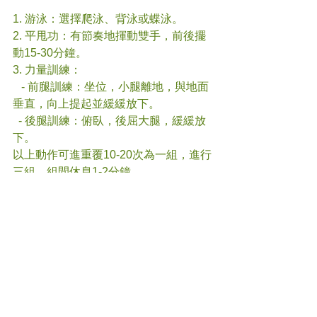
1. 游泳：選擇爬泳、背泳或蝶泳。
2. 平甩功：有節奏地揮動雙手，前後擺
動15-30分鐘。
3. 力量訓練：
   - 前腿訓練：坐位，小腿離地，與地面
垂直，向上提起並緩緩放下。
  - 後腿訓練：俯臥，後屈大腿，緩緩放
下。
以上動作可進重覆10-20次為一組，進行
三組，組間休息1-2分鐘。
透過這些方法，患者可以在保持運動量
的同時，降低受傷風險。
#
膝關節炎
#中醫
(文章照片由互聯網提供)