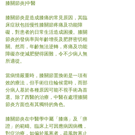
膝關節炎
|中醫
膝關節炎是造成膝痛的常見原因，其臨
床症狀包括慢性膝關節疼痛及功能障
礙，對患者的日常生活造成困擾。膝關
節炎的發病率與年齡增長及肥胖密切相
關。然而，年齡無法逆轉，疼痛及功能
障礙亦使減肥變得困難，令不少病人無
所適從。
當病情嚴重時，膝關節置換術是一項有
效的療法，但手術往往輪候需時，而部
分病人基於各種原因可能不視手術為首
選。除了西醫的治療，中醫在處理膝關
節炎方面也有其獨特的角色。
膝關節炎在中醫學中屬「膝痛」及「痹
證」的範疇。臨床上可因應病因病機，
對症治療，如偏於風寒者，疏風散寒止