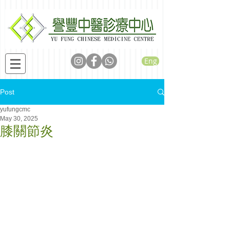
Eng
Post
yufungcmc
May 30, 2025
膝關節炎