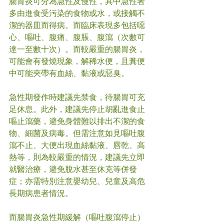
腸胃炎可分為急性及慢性，其中急性者
多由進食受污染的食物或水，或接觸不
潔的器皿而得病。而臨床表現多包括噁
心、嘔吐、腹痛、腹脹、腹瀉（次數可
達一至數十次）。而較嚴重的腸胃炎，
可能會有發燒現象，解稀水便，且糞便
中可能夾帶有血絲、黏液或惡臭。 
急性期發作時建議先禁食，待腸胃可充
足休息。此外，建議先停止胡亂進食止
嘔止瀉藥，避免身體難以排出不潔的食
物、細菌及病毒。但需注意如見嘔吐腹
瀉不止、大便出現血絲黏液、唇乾、高
熱等，則為較嚴重的情況，建議先立即
就醫治療，避免脫水甚至休克等併發
症；亦需特別注意嬰幼兒、兒童及高危
長期病患者情況。
而腸胃炎急性期緩解（嘔吐腹瀉停止）