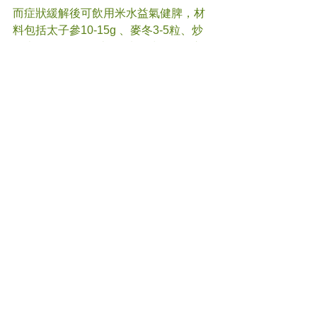
而症狀緩解後可飲用米水益氣健脾，材
料包括太子參10-15g 、麥冬3-5粒、炒
白米1-2湯匙、陳皮1-2片，洗淨後置入
煲内並加入適量清水，水煮滾後再調細
火煮20-30分鐘即可，建議慢慢少量飲用
那個，避免胃脹惡心。
另外，亦建議多休息，忌操勞，忌運動
鍛鍊，可待1-2星期後再恢復以往運動習
慣。
#
腸胃炎
#中醫
(文章照片由互聯網提供)
(譽豐中醫診療中心版權所有, 未經同意, 
不得轉載或翻印)