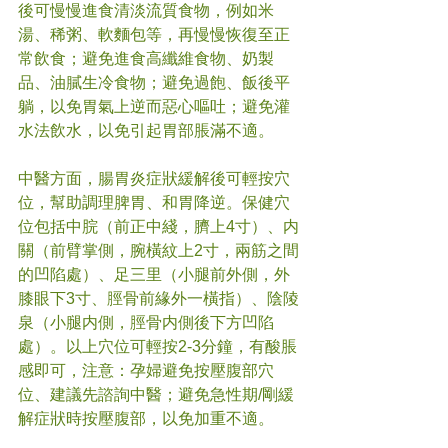
後可慢慢進食清淡流質食物，例如米
湯、稀粥、軟麵包等，再慢慢恢復至正
常飲食；避免進食高纖維食物、奶製
品、油膩生冷食物；避免過飽、飯後平
躺，以免胃氣上逆而惡心嘔吐；避免灌
水法飲水，以免引起胃部脹滿不適。
中醫方面，腸胃炎症狀緩解後可輕按穴
位，幫助調理脾胃、和胃降逆。保健穴
位包括中脘（前正中綫，臍上4寸）、内
關（前臂掌側，腕橫紋上2寸，兩筋之間
的凹陷處）、足三里（小腿前外側，外
膝眼下3寸、脛骨前緣外一橫指）、陰陵
泉（小腿内側，脛骨内側後下方凹陷
處）。以上穴位可輕按2-3分鐘，有酸脹
感即可，注意：孕婦避免按壓腹部穴
位、建議先諮詢中醫；避免急性期/剛緩
解症狀時按壓腹部，以免加重不適。