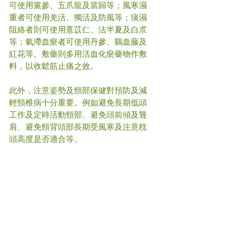
可使用黨參、五爪龍及當歸等；風寒濕
重者可使用羌活、獨活及防風等；痰濕
阻絡者則可使用薏苡仁、法半夏及白朮
等；氣滯血瘀者可使用丹參、鷄血藤及
紅花等。敷藥則多用活血化瘀藥物作敷
料，以收鬆筋止痛之效。
此外，注意姿勢及頸部保健對預防及減
輕頸椎病十分重要。例如避免長期低頭
工作及定時活動頸部、避免頭前傾及聳
肩、避免頸背頭部長期受風寒及注意枕
頭高度是否適合等。
如對頸椎病有疑問，或使用任何治療手
段及用藥前請先咨詢註冊醫療人員，以
免加重病情。
#
頸椎病
#中醫