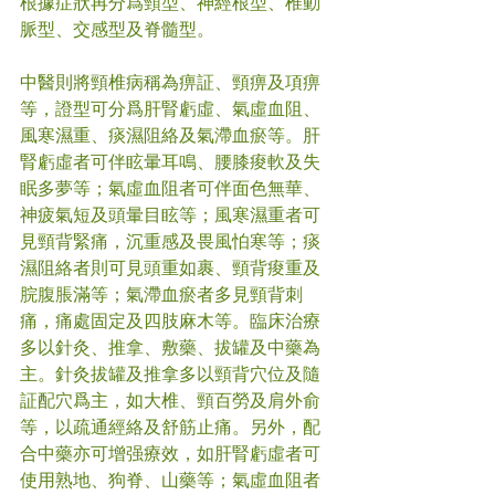
根據症狀再分爲頸型、神經根型、椎動
脈型、交感型及脊髓型。
中醫則將頸椎病稱為痹証、頸痹及項痹
等，證型可分爲肝腎虧虛、氣虛血阻、
風寒濕重、痰濕阻絡及氣滯血瘀等。肝
腎虧虛者可伴眩暈耳鳴、腰膝痠軟及失
眠多夢等；氣虛血阻者可伴面色無華、
神疲氣短及頭暈目眩等；風寒濕重者可
見頸背緊痛，沉重感及畏風怕寒等；痰
濕阻絡者則可見頭重如裹、頸背痠重及
脘腹脹滿等；氣滯血瘀者多見頸背刺
痛，痛處固定及四肢麻木等。臨床治療
多以針灸、推拿、敷藥、拔罐及中藥為
主。針灸拔罐及推拿多以頸背穴位及隨
証配穴爲主，如大椎、頸百勞及肩外俞
等，以疏通經絡及舒筋止痛。另外，配
合中藥亦可增强療效，如肝腎虧虛者可
使用熟地、狗脊、山藥等；氣虛血阻者