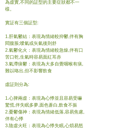
為虛實,不同的証型的主要症狀都不一
樣。
實証有三個証型:
1.肝氣鬱結：表現為情緒較抑鬱,伴有胸
悶腹脹;噯氣或矢氣後則舒
2.氣鬱化火：表現為情緒較急燥,伴有口
苦口乾,生氣時容易面紅耳赤
3.氣滯痰鬱：表現為大多自覺咽喉有痰,
難以咯出,但不影響飲食
虛証則分為:
1.心脾兩虛：表現為心悸並且容易受嚇
驚慌,伴失眠多夢,面色蒼白,飲食不振
2.憂鬱傷神：表現為情緒低落,容易焦慮,
伴有心悸
3.陰虛火旺：表現為心悸失眠,心煩易怒