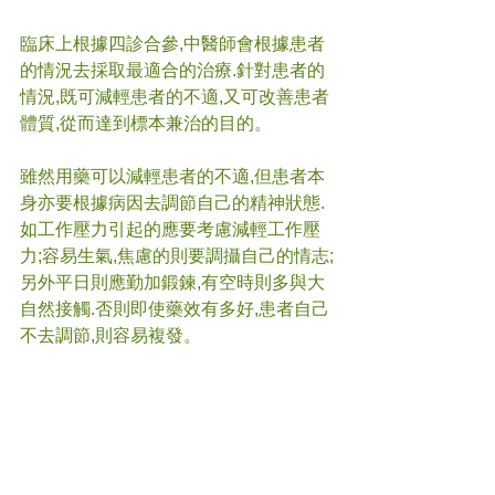
臨床上根據四診合參,中醫師會根據患者
的情況去採取最適合的治療.針對患者的
情況,既可減輕患者的不適,又可改善患者
體質,從而達到標本兼治的目的。
雖然用藥可以減輕患者的不適,但患者本
身亦要根據病因去調節自己的精神狀態.
如工作壓力引起的應要考慮減輕工作壓
力;容易生氣,焦慮的則要調攝自己的情志;
另外平日則應勤加鍛鍊,有空時則多與大
自然接觸.否則即使藥效有多好,患者自己
不去調節,則容易複發。
最後提醒一點,在服用中藥期間,如正在服
用其他西藥,切記不能胡亂自行停藥,否則
可能本末倒置,加重病情.不論中藥或西
藥，都必須按照醫生的指導下服藥,才能
取得最好的療效。