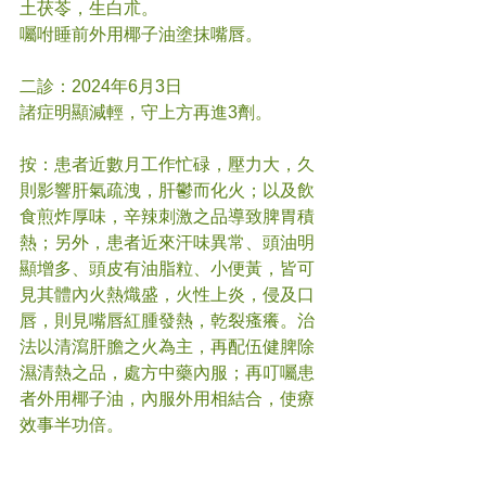
土茯苓，生白朮。
囑咐睡前外用椰子油塗抹嘴唇。
二診：2024年6月3日
諸症明顯減輕，守上方再進3劑。
按：患者近數月工作忙碌，壓力大，久
則影響肝氣疏洩，肝鬱而化火；以及飲
食煎炸厚味，辛辣刺激之品導致脾胃積
熱；另外，患者近來汗味異常、頭油明
顯增多、頭皮有油脂粒、小便黃，皆可
見其體內火熱熾盛，火性上炎，侵及口
唇，則見嘴唇紅腫發熱，乾裂瘙癢。治
法以清瀉肝膽之火為主，再配伍健脾除
濕清熱之品，處方中藥內服；再叮囑患
者外用椰子油，內服外用相結合，使療
效事半功倍。
#
唇炎
#中醫