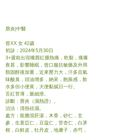
唇炎
|中醫
曾XX 女 42歲
初診：2024年5月30日
3+週前出現嘴唇紅腫熱痛，乾裂，瘙癢
夜甚，影響睡眠，曾口服抗敏藥及外用
類固醇後加重，近來壓力大，汗多且氣
味酸臭，頭油增多，納呆，飽脹感，飲
水多但小便黃，大便黏膩日一行。
舌紅苔薄，脈細滑。
診斷：唇炎（濕熱證）。
治法：清熱祛濕。
處方：龍膽瀉肝湯，木香，砂仁，玄
參，生薏苡仁，豆蔻仁，苦杏仁，白茅
根，白鮮皮，牡丹皮，地膚子，赤芍，