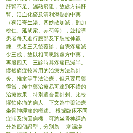
肝腎不足、濕熱瘀阻，故處方補肝
腎、活血化瘀及清利濕熱的中藥
（獨活寄生湯、四妙散加減，酌加
桃仁、延胡索、赤芍等），並指導
患者每天進行腰部及下肢拉伸鍛
練。患者三天後覆診，自覺疼痛減
少三成，故以相同思路處方中藥，
再服四天，三診時其疼痛已減半。
縱然痛症較常用的治療方法為針
灸、推拿等手法治療，但只要用藥
得當，純中藥治療易可達到不錯的
治療效果，特別適合畏針刺、比較
懼怕疼痛的病人。下文為中藥治療
坐骨神經痛的概述。 根據臨床不同
症狀及病因病機，可將坐骨神經痛
分為四個證型，分別為： 寒濕痹