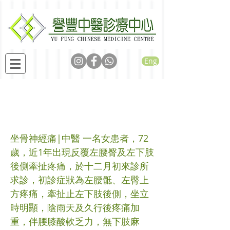
Eng
中藥治療坐骨神經痛病
案分享
坐骨神經痛|中醫 一名女患者，72
歲，近1年出現反覆左腰臀及左下肢
後側牽扯疼痛，於十二月初來診所
求診，初診症狀為左腰骶、左臀上
方疼痛，牽扯止左下肢後側，坐立
時明顯，陰雨天及久行後疼痛加
重，伴腰膝酸軟乏力，無下肢麻