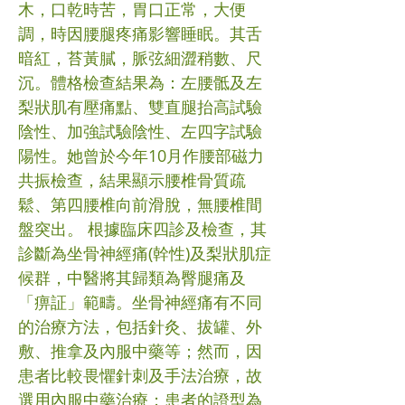
木，口乾時苦，胃口正常，大便
調，時因腰腿疼痛影響睡眠。其舌
暗紅，苔黃膩，脈弦細澀稍數、尺
沉。體格檢查結果為：左腰骶及左
梨狀肌有壓痛點、雙直腿抬高試驗
陰性、加強試驗陰性、左四字試驗
陽性。她曾於今年10月作腰部磁力
共振檢查，結果顯示腰椎骨質疏
鬆、第四腰椎向前滑脫，無腰椎間
盤突出。 根據臨床四診及檢查，其
診斷為坐骨神經痛(幹性)及梨狀肌症
候群，中醫將其歸類為臀腿痛及
「痹証」範疇。坐骨神經痛有不同
的治療方法，包括針灸、拔罐、外
敷、推拿及內服中藥等；然而，因
患者比較畏懼針刺及手法治療，故
選用內服中藥治療；患者的證型為