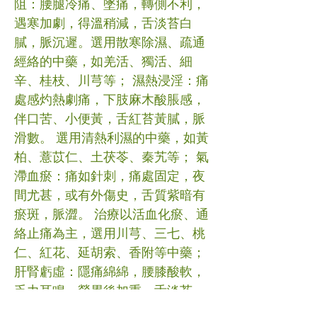
阻：腰腿冷痛、墜痛，轉側不利，
遇寒加劇，得溫稍減，舌淡苔白
膩，脈沉遲。選用散寒除濕、疏通
經絡的中藥，如羌活、獨活、細
辛、桂枝、川芎等； 濕熱浸淫：痛
處感灼熱劇痛，下肢麻木酸脹感，
伴口苦、小便黃，舌紅苔黃膩，脈
滑數。 選用清熱利濕的中藥，如黃
柏、薏苡仁、土茯苓、秦艽等； 氣
滯血瘀：痛如針刺，痛處固定，夜
間尤甚，或有外傷史，舌質紫暗有
瘀斑，脈澀。 治療以活血化瘀、通
絡止痛為主，選用川芎、三七、桃
仁、紅花、延胡索、香附等中藥；
肝腎虧虛：隱痛綿綿，腰膝酸軟，
乏力耳鳴，勞累後加重，舌淡苔
少，脈細弱。 治療以補肝腎、利筋