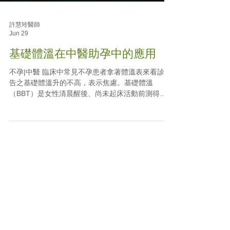
許慧玲醫師
Jun 29
基礎體溫在中醫助孕中的應用
不孕|中醫 臨床中常見不孕患者拿著體溫表來看診，
告之基礎體溫升的不高，表示焦慮。基礎體溫
（BBT）是女性清晨醒後、尚未起床活動前測得的
體溫，可作為觀察排卵與黃體功能的簡便指標。 正
常排卵週期常呈「雙相型」，即排卵前屬低溫期，
排卵後因黃體分泌孕酮，體溫上升約0.3-0.5度，並
維持約12～14天。若體溫長期單相，可能提示無排
卵；若高溫期短於10天或升溫不穩，則需考慮黃體
功能不足。這張體溫曲線圖，在中醫師的眼裡，正
是身體陰陽消長，氣血盛衰的寫照。 若低溫期過