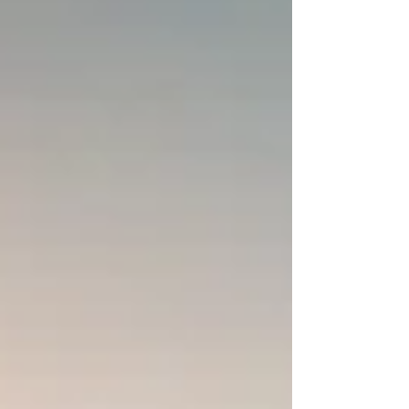
氣 證型：肝鬱脾虛，痰氣互結 處方：半夏瀉心湯合
四逆散加蒲公英、黃芪、厚朴、茯神、紫蘇梗、合
歡皮，共三劑 三天後患者覆診，表示症狀改善，於
是守上方加萊菔子、鬱金續治。 梅核氣，指自覺咽
中有異物梗塞，吞之不下，咯之不出，如梅核卡於
咽喉，但飲食吞咽無異常。臨床上需與慢性咽炎、
反流性喉痹等器質性病變作鑒別。本病多見於女
性，多因情志不暢而引起，其症狀可隨情緒波動而
影響，患者平日工作壓力大，性格容易緊張，導致
肝鬱氣滯，痰氣互結，停聚於咽喉。肝鬱乘脾，脾
失健運，水液代謝失司，痰濕內蘊，導致胃氣失
降，胃氣上逆，故噯氣頻。綜合患者的舌脈，反映
其脾虛濕阻。方藥用半夏瀉心湯辛開苦降，恢復脾
胃氣機升降之職，脾健則濕化，合四逆散疏肝理
脾，加蒲公英清熱解毒，利濕散結，黃芪補中益
氣，厚朴下氣燥濕，紫蘇梗寬胸理氣，合歡皮活血
理氣安神。...