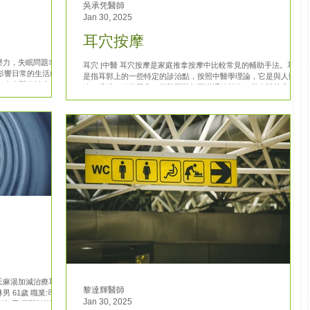
吳承凭醫師
Jan 30, 2025
耳穴按摩
壓力，失眠問題非常
耳穴 |中醫 耳穴按摩是家庭推拿按摩中比較常見的輔助手法。耳穴
影響日常的生活或工
是指耳郭上的一些特定的診治點，按照中醫學理論，它是與人體經
。在中醫的治療方法
絡、臟腑、組織器官、四肢百骸相互溝通的部位。當人體某處患病
的療效，而且副作用
時，耳郭穴位會產生陽性反應，我們通過刺激相應的耳穴，可以起
到輔助治療疾病的作用。...
天麻湯加減治療耳水
黎達輝醫師
 61歲 職業:司機
Jan 30, 2025
轉動則加重,西醫診斷為耳