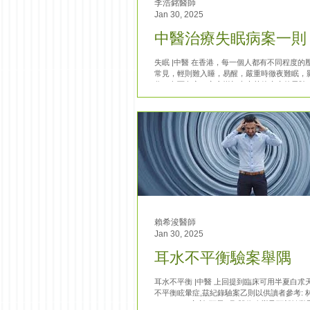
李浩銘醫師
Jan 30, 2025
中醫治療失眠病案一則
失眠 |中醫 在香港，每一個人都有不同程度的
常見，輕則難入睡，易醒，嚴重時徹夜難眠，
作，久而久之，亦會增加患上其他疾病的風險
當中，除了服用中藥外，針灸對失眠也有不錯
亦較低，適合一些身體狀況不適合服用中藥...
賴希浚醫師
Jan 30, 2025
耳水不平衡驗案舉隅
耳水不平衡 |中醫 上回提到臨床可用半夏白朮
不平衡眩暈症,茲紀錄驗案乙則以供讀者參考: 林男
24/10/2024初診 頭暈1月,體位改變及頭部