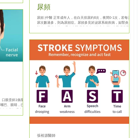
暢,小便黃,不渴,
尿頻
尿頻 |中醫 正常成年人，在白天排尿約8次，夜間0-1次，若每天排
尿次數過多，則為尿頻症。尿頻多見於泌尿系統疾病，如腎炎、膀
胱炎、尿道炎等。 早在中醫經典著作《黃帝內經》上已經提及膀胱
是參與尿液生成的其中一個重要臟腑，《黃帝內經》：「膀胱者，
州都之官，津液藏焉，氣化出焉。」...
星
實嘴巴、眼睛，已就
伴有右目紅腫痛,早上
口乾苦,納可,大便爛,多夢。舌紅, 苔厚白。脈弦滑數。 ...
張裕源醫師