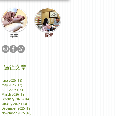
關愛
專業
過往文章
June 2026
(18)
18 posts
May 2026
(17)
17 posts
April 2026
(18)
18 posts
March 2026
(18)
18 posts
February 2026
(16)
16 posts
January 2026
(13)
13 posts
December 2025
(19)
19 posts
November 2025
(18)
18 posts