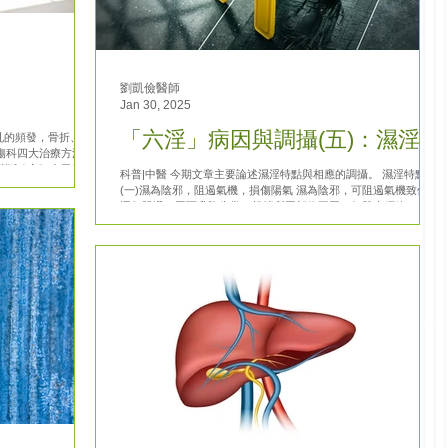
劉凱儉醫師
Jan 30, 2025
「六淫」病因與調攝(五)：濕淫
亂的頻發，骨折、脫
傷科四大治療方法之
續斷秘方》中已將正
科普|中醫 今期文章主要論述濕淫特點與相應的調攝。 濕淫特點：
孫思邈在其《千金
(一)濕為陰邪，阻遏氣機，損傷陽氣 濕為陰邪，可阻遏氣機致使其
運行阻滯，因而升降失常。根據所困部位不同，如肌表經絡、上
焦、中焦等，可表現為不同的症狀，如身重、胸悶、脘痞等。...