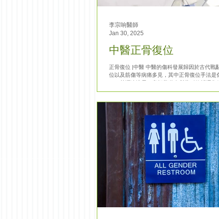
李宗响醫師
Jan 30, 2025
中醫正骨復位
正骨復位 |中醫 中醫的傷科發展歸因於古代戰
位以及筋傷等病痛多見，其中正骨復位手法是
一，其源遠流長：唐朝藺道人所著《仙授理傷
骨復位手法系統地分為“正骨五法”，同時代的
方》中記載了顳頜關節脫位的復位手法，該...