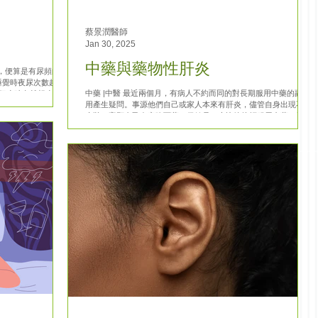
蔡景潤醫師
Jan 30, 2025
中藥與藥物性肝炎
件，便算是有尿頻的問
上睡覺時夜尿次數超過1
中藥 |中醫 最近兩個月，有病人不約而同的對長期服用中藥的副作
一個小時內就想小便，
用產生疑問。事源他們自己或家人本來有肝炎，儘管自身出現不適
.
症狀，寧願自己在家吃西藥、保健品，也比較抗拒服用中藥，擔心
服用中藥會加重肝臟負擔。 在現代醫學中，肝臟是人體最重要的解
毒與代謝器官，無論是中藥還是西藥...