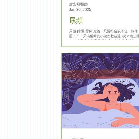
廖宏發醫師
Jan 30, 2025
尿頻
尿頻 |中醫 尿頻 定義：只要符合以下任一條
題： 1.一天清醒時的小便次數超過8次 2.晚
次 患者若沒有特意飲很多水，但在飲水後的
其實就已經有尿頻的問題。 為什麼會尿頻呢？..