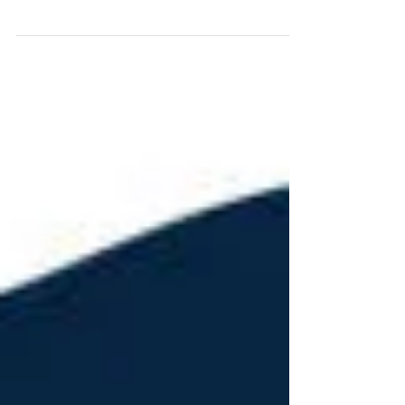
產後發熱是否疾病?
產後發熱|中醫 1.前言 婦女產後發熱，是指產後產褥期內(6-8
週)，因種種原因出現體溫升高的現象、發熱持續不退或突然
高熱寒戰、並伴有其他症狀者。 《景岳全書》中提及“產後發
熱，有風寒外感而熱者，有邪火內盛而熱者，有水虧陰虛而
熱者，有產褥勞倦虛煩而熱者，有去血過多，頭暈悶亂...