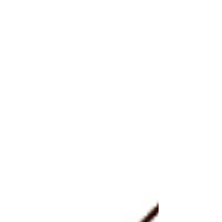
毛而受，侵襲肺系，肺氣壅遏不暢，肺失宣肅，肺氣上逆...