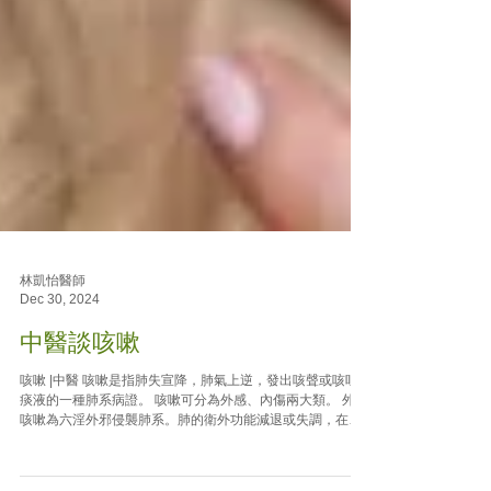
林凱怡醫師
Dec 30, 2024
中醫談咳嗽
咳嗽 |中醫 咳嗽是指肺失宣降，肺氣上逆，發出咳聲或咳吐
痰液的一種肺系病證。 咳嗽可分為外感、內傷兩大類。 外感
咳嗽為六淫外邪侵襲肺系。肺的衛外功能減退或失調，在天
氣冷熱失常、氣候突變的情況下，外邪從口鼻而入，或從皮