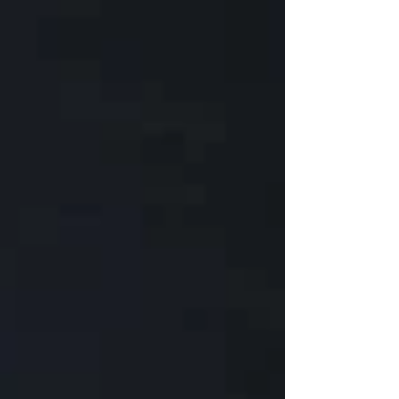
作，主要發生在成人，女性發病更為常見。 三叉神經是面部
的三支感覺神經，分別為眼支、上頜支、下頜支，主管面部
不同區域的淺表感覺，其中以上頜支和下頜支疼痛較為常
見，當患...