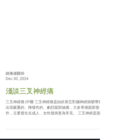
鍾佩儀醫師
Dec 30, 2024
淺談三叉神經痛
三叉神經痛 |中醫 三叉神經痛是由於第五對腦神經病變導致
出現嚴重的、陣發性的、劇烈面部抽痛，大多單側面部發