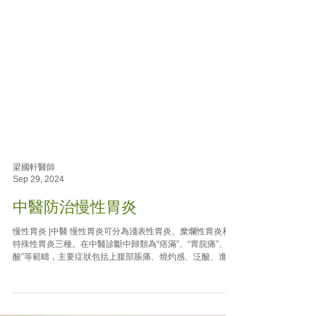
梁國軒醫師
Sep 29, 2024
中醫防治慢性胃炎
慢性胃炎 |中醫 慢性胃炎可分為淺表性胃炎、糜爛性胃炎和
特殊性胃炎三種。在中醫診斷中歸類為“痞滿”、“胃脘痛”、“吐