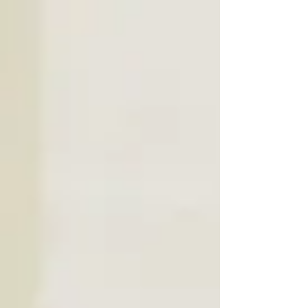
酸”等範疇，主要症狀包括上腹部脹痛、燒灼感、泛酸、進食
後加重和消化不良等。據統計，全世界本病發病率近30%，
年齡在23歲至34歲之間的患病人數還在逐年增加。長...