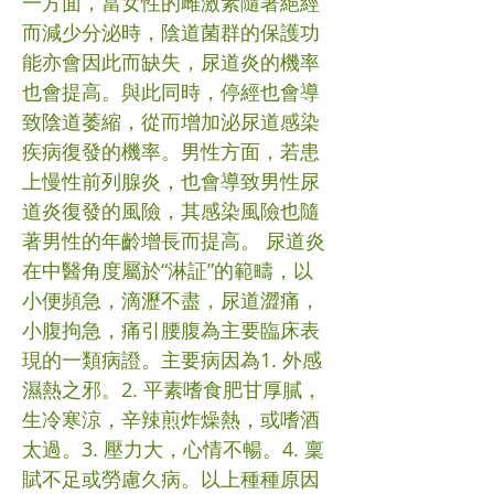
一方面，當女性的雌激素隨著絕經
而減少分泌時，陰道菌群的保護功
能亦會因此而缺失，尿道炎的機率
也會提高。與此同時，停經也會導
致陰道萎縮，從而增加泌尿道感染
疾病復發的機率。男性方面，若患
上慢性前列腺炎，也會導致男性尿
道炎復發的風險，其感染風險也隨
著男性的年齡增長而提高。 尿道炎
在中醫角度屬於“淋証”的範疇，以
小便頻急，滴瀝不盡，尿道澀痛，
小腹拘急，痛引腰腹為主要臨床表
現的一類病證。主要病因為1. 外感
濕熱之邪。2. 平素嗜食肥甘厚膩，
生冷寒涼，辛辣煎炸燥熱，或嗜酒
太過。3. 壓力大，心情不暢。4. 稟
賦不足或勞慮久病。以上種種原因