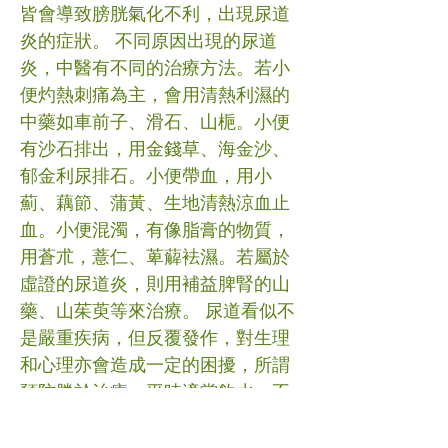
皆會導致膀胱氣化不利，出現尿道
炎的症狀。 不同原因出現的尿道
炎，中醫有不同的治療方法。若小
便灼熱刺痛為主，會用清熱利濕的
中藥如車前子、滑石、山梔。小便
有沙石排出，用金錢草、海金沙、
郁金利尿排石。小便帶血，用小
薊、藕節、蒲黃、生地清熱涼血止
血。小便混濁，有像脂膏的物質，
用蒼朮，薏仁、萆薢袪濕。若屬於
虛證的尿道炎，則用補益脾腎的山
藥、山茱萸等來治療。 尿道看似不
是嚴重疾病，但反覆發作，對生理
和心理亦會造成一定的困擾，所謂
預防勝於治療，平時適當飲水，不
要憋尿，避免辛辣煎炸油膩之品，
作息規律，勞逸適當，是預防本病