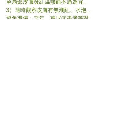
至局部皮膚發紅温熱而不痛為宜。
3）隨時觀察皮膚有無潮紅、水泡，
避免燙傷：老年、糖尿病患者等對
皮膚溫熱不敏感者尤須注意。 4）
孕婦的腹部和腰骶部不宜熱熨。
5）熱熨前局部可塗抹薄薄的一層油
脂或凡士林以保護皮膚。溫度過高
時可再加布墊。 6）熱熨後注意防
寒保暖，避免吹風受寒。 溫馨提
示：如有任何疑問，請向中醫師諮
詢。 #外治法 #中醫 (文章照片由互
聯網提供) (譽豐中醫診療中心版權
所有, 未經同意, 不得轉載或翻印)