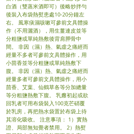
白酒（雙蒸米酒即可）後略炒拌勻
後裝入布袋熱熨患處10-20分鐘左
右。 風寒痰濕咳嗽可參前文具體操
作（不用灑酒），用生薑連皮並等
分粗鹽或單純熱敷後背肩胛骨中
間。 非因（濕）熱、氣虛之痛經而
經量不多者可參前文具體操作，用
小茴香並等分粗鹽或單純熱敷下
腹。 非因（濕）熱、氣虛之痛經而
經量多者可參前文具體操作，用小
茴香、艾葉、仙鶴草各等分加總量
等分粗鹽熱敷下腹。 乳癰初起或欲
回乳者可用布袋裝入100克芒硝覆
於乳房，再把熱水袋置於布袋上待
其溶化吸收。 注意事項： 1）實熱
證、局部無知覺者禁用。 2）熱熨