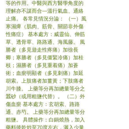
等的作用。中醫與西方醫學角度的
理解亦不謀而合—溫行氣血、通絡
止痛。 各常見情況分論： （一）風
寒濕痺（肌肉、筋骨、關節非外傷
性痛症） 基本處方：威靈仙、伸筋
草、透骨草、路路通、海風藤。 風
勝者（多見遊走性疼痛）加徐長
卿；寒勝者（多見僵緊冷痛）加桂
枝；濕勝者（多見重着痛）加蒼
術；血瘀明顯者（多見刺痛）加延
胡索。上肢痛者加薑黃；下肢痛者
川牛膝。 上藥等分再加總量等分之
蠶砂（或用粗鹽代替）。 （二）外
傷血瘀 基本處方：玄胡索、路路
通、赤芍。 上藥等分再加總量等分
粗鹽。 具體操作：白鍋燒熱，加入
藥料後乾炒至70度左右，灑入少量