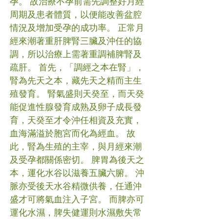
孕。 故治療不孕前需先調整好月經
周期及患者體質，以便能改善盆腔
情況及增加受孕的成功率。 正常月
經來潮著重肝脾腎三臟及沖任的協
調，所以治療上需著重調補脾腎及
疏肝。 首先，「調經之本在腎」，
腎為先天之本，藏先天之精而主生
殖發育。 腎氣盛則天癸至，而天癸
能促進性腺發育成熟及卵子成長發
育，天癸至才令沖任相資及充實，
血海滿溢於胞宮而化為經血。 故
此，腎為生殖的主宰，與月經來潮
及受孕都關係密切。 脾胃為後天之
本，運化水谷以滋養五臟六腑。 沖
脈亦受後天水谷精微供養，任通沖
盛才可將氣血注入子宮。 而脾亦可
運化水濕，脾失健運則水濕敷失常