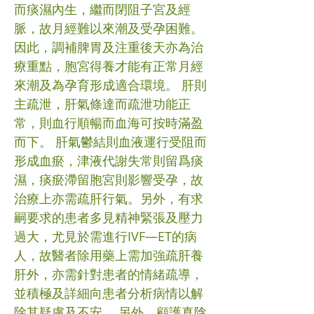
而痰濕內生，繼而閉阻子宮及經
脈，故月經難以來潮及受孕困難。
因此，調補脾胃及注重後天亦為治
療重點，胞宮得養才能有正常月經
來潮及為孕育形成適合環境。 肝則
主疏泄，肝氣條達而疏泄功能正
常，則血行順暢而血海可按時滿盈
而下。 肝氣鬱結則血液運行受阻而
形成血瘀，津液代謝失常則留爲痰
濕，痰瘀滯留胞宮則影響受孕，故
治療上亦需疏肝行氣。另外，有求
嗣要求的患者多見精神緊張及壓力
過大，尤見於需進行IVF—ET的病
人，故醫者除用藥上需加強疏肝養
肝外，亦需針對患者的情緒疏導，
並積極及詳細向患者分析病情以解
除其疑慮及不安。 另外，顧護真陰