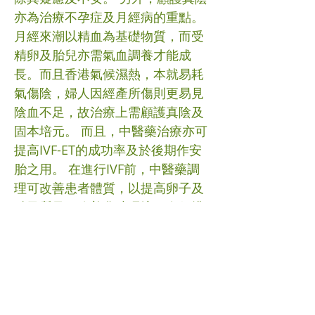
亦為治療不孕症及月經病的重點。
月經來潮以精血為基礎物質，而受
精卵及胎兒亦需氣血調養才能成
長。而且香港氣候濕熱，本就易耗
氣傷陰，婦人因經產所傷則更易見
陰血不足，故治療上需顧護真陰及
固本培元。 而且，中醫藥治療亦可
提高IVF-ET的成功率及於後期作安
胎之用。 在進行IVF前，中醫藥調
理可改善患者體質，以提高卵子及
精子質量、改善盆腔環境；在促排
卵時可調補氣血及溫腎填精，以提
高卵巢功能；在進行胚胎移植後，
中醫藥調理可幫助改善子宮內膜容
受性，以提高胚胎著床的成功率；
在確定妊娠後，中醫藥可作孕後安