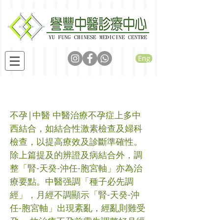
Eng
中醫治療不孕（二）
不孕|中醫 中醫治療不孕症上多中
西結合，如結合性激素檢查及婦科
檢查，以提高療效及診斷準確性。
除上篇提及的辨證及病結合外，調
整「腎-天癸-沖任-胞宮軸」亦為治
療要點。中醫强調「種子必先調
經」，月經不調顯示「腎-天癸-沖
任-胞宮軸」出現紊亂，經亂則難受