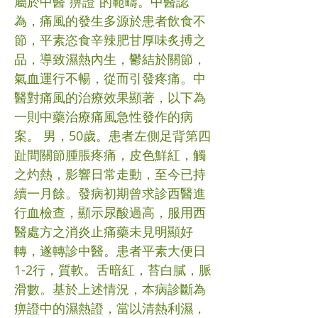
屬於中醫“痹證”的範疇。中醫認
為，痛風的發生多源於患者飲食不
節，平素恣食辛辣肥甘厚味炙搏之
品，導致濕熱內生，鬱結於關節，
氣血運行不暢，從而引發疼痛。中
醫對痛風的治療效果顯著，以下為
一則中藥治療痛風急性發作的病
案。 男，50歲。患者左側足背第四
趾間關節腫脹疼痛，皮色鮮紅，觸
之灼熱，影響日常走動，至今已持
續一月餘。發病初期曾求診西醫進
行血檢查，顯示尿酸過高，服用西
醫處方之消炎止痛藥未見明顯好
轉，遂轉診中醫。患者平素大便日
1-2行，質軟。舌暗紅，苔白膩，脈
滑數。基於上述情況，本病診斷為
痹證中的濕熱證，當以清熱利濕，