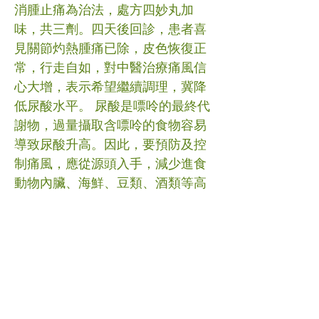
消腫止痛為治法，處方四妙丸加
味，共三劑。四天後回診，患者喜
見關節灼熱腫痛已除，皮色恢復正
常，行走自如，對中醫治療痛風信
心大增，表示希望繼續調理，冀降
低尿酸水平。 尿酸是嘌呤的最終代
謝物，過量攝取含嘌呤的食物容易
導致尿酸升高。因此，要預防及控
制痛風，應從源頭入手，減少進食
動物內臟、海鮮、豆類、酒類等高
嘌呤食物；同時，多喝水以促進尿
液排出體內過多的尿酸。 中醫治療
效果因人而異，如對病情有疑問，
請及早諮詢中醫師。 #痛風 #中醫
(文章照片由互聯網提供) (譽豐中醫
診療中心版權所有, 未經同意, 不得
轉載或翻印)