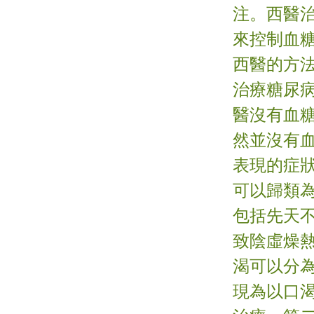
注。西醫
來控制血
西醫的方
治療糖尿
醫沒有血
然並沒有
表現的症
可以歸類
包括先天
致陰虛燥
渴可以分
現為以口