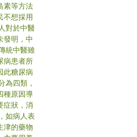
島素等方法
民不想採用
人對於中醫
未發明，中
傳統中醫雖
尿病患者所
因此糖尿病
分為四類，
四種原因導
要症狀，消
，如病人表
生津的藥物