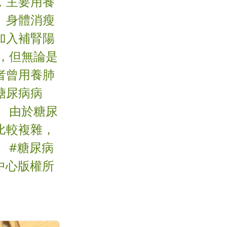
，主要用養
、身體消瘦
加入補腎陽
，但無論是
者曾用養肺
糖尿病病
 由於糖尿
比較複雜，
 #糖尿病
療中心版權所