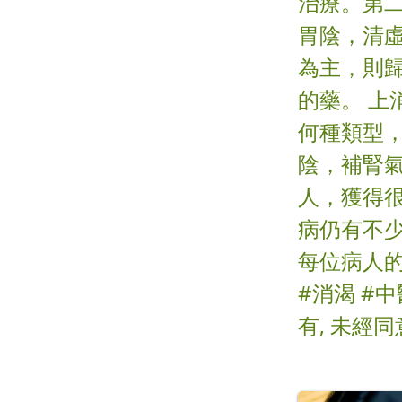
治療。第
胃陰，清
為主，則
的藥。 
何種類型
陰，補腎
人，獲得
病仍有不
每位病人的
#消渴 #
有, 未經同