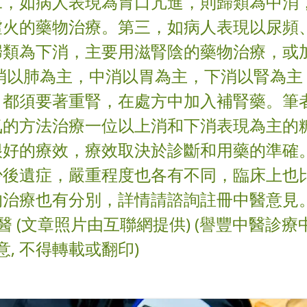
二，如病人表現為胃口亢進，則歸類為中消
虛火的藥物治療。第三，如病人表現以尿頻
歸類為下消，主要用滋腎陰的藥物治療，或
上消以肺為主，中消以胃為主，下消以腎為主
，都須要著重腎，在處方中加入補腎藥。筆
氣的方法治療一位以上消和下消表現為主的
很好的療效，療效取決於診斷和用藥的準確。
少後遺症，嚴重程度也各有不同，臨床上也
治療也有分別，詳情請諮詢註冊中醫意見。
中醫 (文章照片由互聯網提供) (譽豐中醫診
意, 不得轉載或翻印)