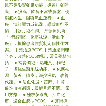
氣不足影響卵巢功能，導致排卵障
礙。 ● 痰濕：飲食不當或脾虛，使
濕氣內生，阻礙氣血運行。 ● 血
瘀：情緒壓力或氣滯，導致血行不
暢，引發月經不調。 治療原則為
「補腎調經、化痰祛濕、活血化
瘀」，根據患者體質制定個性化方
案。 中藥治療PCOS 中藥通過調理
全身，改善PCOS症狀，常見藥材包
括： ● 補腎調經：熟地黃、枸杞
子，增強生殖系統功能。 ● 化痰祛
濕：茯苓、陳皮，減少濕氣，改善
代謝。 ● 活血化瘀：當歸、川芎，
促進血液循環，緩解月經不調。 常
用方劑： ● 桂枝茯苓丸：活血化
瘀，適合血瘀型PCOS。 ● 蒼附導