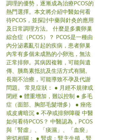
調理的優勢，逐漸成為治療PCOS的
熱門選擇。本文將介紹中醫如何看
待PCOS，並探討中藥與針灸的應用
及日常調理方法。 什麼是多囊卵巢
綜合症（PCOS）？ PCOS是一種由
內分泌紊亂引起的疾病，患者卵巢
內常有多個未成熟的小卵泡，無法
正常排卵。其病因複雜，可能與遺
傳、胰島素抵抗及生活方式有關。
長期不治療，可能導致不孕及代謝
問題。 常見症狀： ● 月經不規律或
閉經 ● 體重增加，難以控制 ● 多毛
症（面部、胸部毛髮增多） ● 痤疮
或皮膚暗沉 ● 不孕或排卵障礙 中醫
如何看待PCOS？ 中醫認為，PCOS
與「腎虛」、「痰濕」、「血瘀」
密切相關： ● 腎虛：腎主生殖，腎