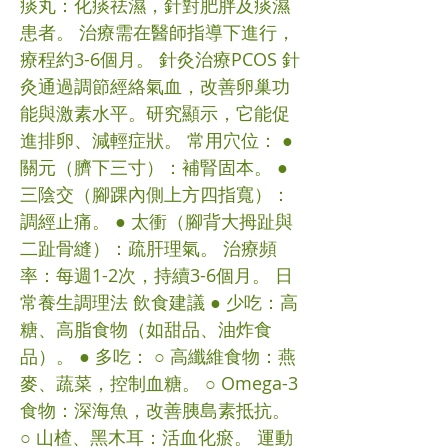
痰丸：化痰祛濕，針對肥胖及痰濕
患者。 治療需在醫師指導下進行，
療程約3-6個月。 針灸治療PCOS 針
灸通過調節經絡氣血，改善卵巢功
能與激素水平。研究顯示，它能促
進排卵、減輕症狀。 常用穴位： ●
關元（臍下三寸）：補腎固本。 ●
三陰交（腳踝內側上方四指寬）：
調經止痛。 ● 太衝（腳背大拇趾與
二趾骨縫）：疏肝理氣。 治療頻
率：每週1-2次，持續3-6個月。 日
常養生調理法 飲食建議 ● 少吃：高
糖、高脂食物（如甜品、油炸食
品）。 ● 多吃： ○ 高纖維食物：燕
麥、蔬菜，控制血糖。 ○ Omega-3
食物：深海魚，改善胰島素抵抗。
○ 山楂、黑木耳：活血化瘀。 運動