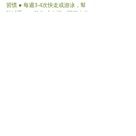
習慣 ● 每週3-4次快走或游泳，幫
助減重。 ● 瑜伽或太極，調節內分
泌。 情緒管理 ● 避免壓力，保持良
好睡眠。 ● 睡前泡腳，加入薑片，
放鬆身心。 中西醫結合，定期追蹤
中醫治療PCOS需時較長，但能從根
本改善體質。建議定期檢查激素水
平與卵巢超聲波，若症狀加重，應
及時就醫。 溫馨提示：PCOS與生
活習慣息息相關，保持規律作息、
少熬夜是關鍵！ 結語 中醫藥與針灸
提供了一個自然、安全的治療PCOS
途徑。通過補腎、化痰、活血，結
合生活調整，患者可改善症狀，重
拾健康！ #多囊卵巢綜合症 #中醫
(文章照片由互聯網提供) (譽豐中醫