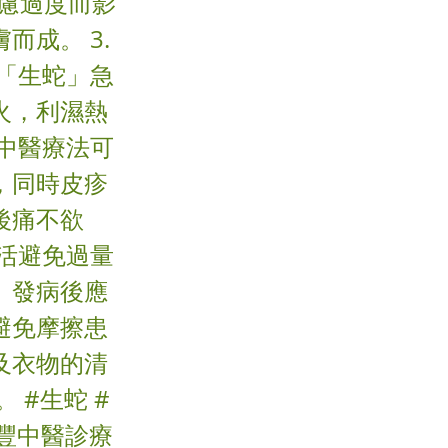
思慮過度而影
成。 3.
「生蛇」急
火，利濕熱
中醫療法可
，同時皮疹
後痛不欲
活避免過量
。發病後應
避免摩擦患
及衣物的清
 #生蛇 #
譽豐中醫診療