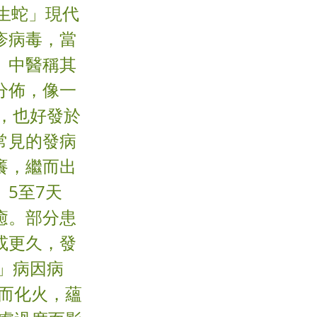
「生蛇」現代
疹病毒，當
。中醫稱其
分佈，像一
，也好發於
常見的發病
癢，繼而出
5至7天
癒。部分患
或更久，發
」病因病
鬱而化火，蘊