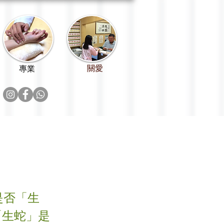
關愛
專業
是否「生
「生蛇」是