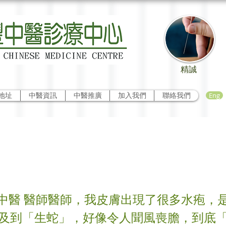
精誠
Eng
地址
中醫資訊
中醫推廣
加入我們
聯絡我們
角度看「生蛇」
中醫 醫師醫師，我皮膚出現了很多水疱，
提及到「生蛇」，好像令人聞風喪膽，到底