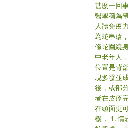
甚麼一回事
醫學稱為
人體免疫
為蛇串瘡
條蛇圍繞
中老年人
位置是背
現多發並
後，或部
者在皮疹
在頭面更
機， 1.