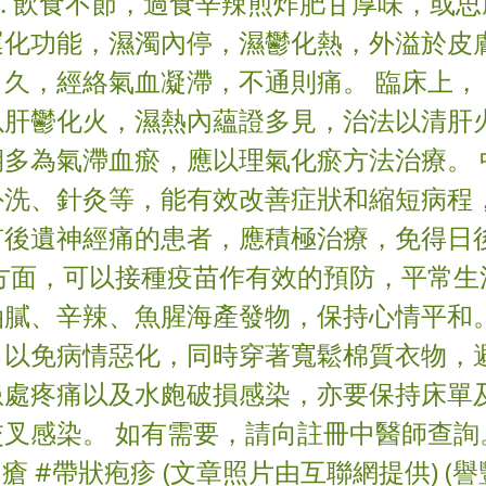
2. 飲食不節，過食辛辣煎炸肥甘厚味，或
化功能，濕濁內停，濕鬱化熱，外溢於皮膚而
日久，經絡氣血凝滯，不通則痛。 臨床上，
以肝鬱化火，濕熱內蘊證多見，治法以清肝
期多為氣滯血瘀，應以理氣化瘀方法治療。 
外洗、針灸等，能有效改善症狀和縮短病程
有後遺神經痛的患者，應積極治療，免得日
防方面，可以接種疫苗作有效的預防，平常生
油膩、辛辣、魚腥海產發物，保持心情平和
，以免病情惡化，同時穿著寬鬆棉質衣物，
患處疼痛以及水皰破損感染，亦要保持床單
叉感染。 如有需要，請向註冊中醫師查詢。
串瘡 #帶狀疱疹 (文章照片由互聯網提供) (