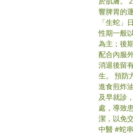
於肌膚。 
響脾胃的運
「生蛇」
性期一般
為主；後
配合內服
消退後留
生。 預
進食煎炸
及早就診
處，導致
潔，以免交
中醫 #蛇