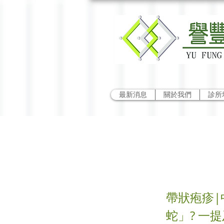
最新消息
關於我們
診所
中醫
帶狀疱疹|
蛇」? 一