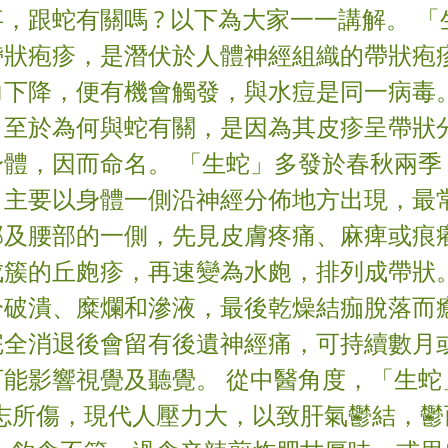
，跟蛇有關嗎 ? 以下為大家一一講解。 
帶狀疱疹，是潛伏於人體神經組織的帶狀疱
力下降，便有機會觸發，與水痘是同一病毒
，至於為何與蛇有關，是因為其皮疹呈帶狀
身體，因而命名。 「生蛇」多發於春秋兩季
，主要以身體一側沿神經分佈地方出現，最
部及腰部的一側，先見皮膚疼痛、麻痺或痕
成簇的丘皰疹，再速變為水皰，排列成帶狀。
分破潰、糜爛和滲液，最後乾燥結痂脫落而
完全消退後會留有後遺神經痛，可持續數月
可能影響視覺及聽覺。 從中醫角度，「生蛇
 情志所傷，現代人壓力大，以致肝氣鬱結，