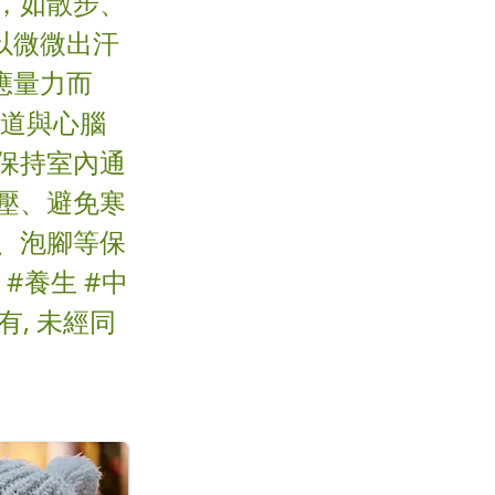
，如散步、
以微微出汗
應量力而
吸道與心腦
保持室內通
壓、避免寒
、泡腳等保
#養生 #中
有, 未經同