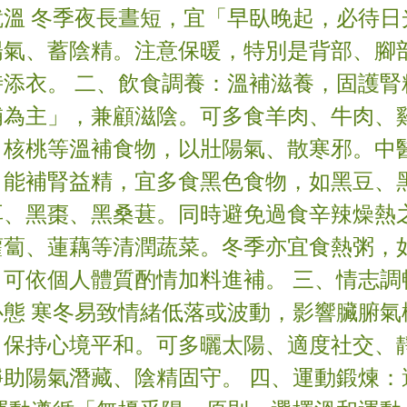
就溫 冬季夜長晝短，宜「早臥晚起，必待日
陽氣、蓄陰精。注意保暖，特別是背部、腳
添衣。 二、飲食調養：溫補滋養，固護腎
補為主」，兼顧滋陰。可多食羊肉、牛肉、
、核桃等溫補食物，以壯陽氣、散寒邪。中
，能補腎益精，宜多食黑色食物，如黑豆、
耳、黑棗、黑桑葚。同時避免過食辛辣燥熱
蘿蔔、蓮藕等清潤蔬菜。冬季亦宜食熱粥，
，可依個人體質酌情加料進補。 三、情志調
心態 寒冬易致情緒低落或波動，影響臟腑氣
，保持心境平和。可多曬太陽、適度社交、
靜助陽氣潛藏、陰精固守。 四、運動鍛煉：