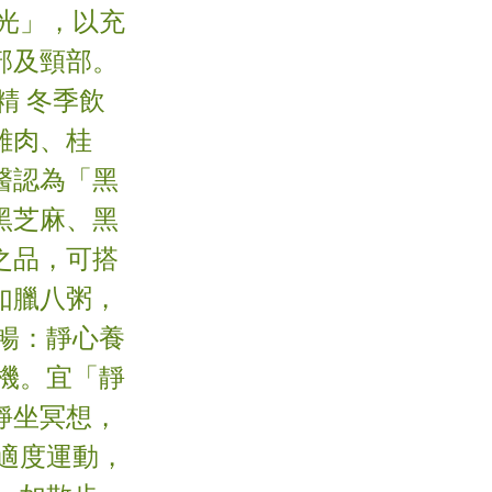
光」，以充
部及頸部。
精 冬季飲
雞肉、桂
醫認為「黑
黑芝麻、黑
之品，可搭
如臘八粥，
暢：靜心養
機。宜「靜
靜坐冥想，
適度運動，