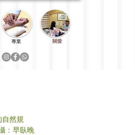
關愛
專業
的自然規
攝：早臥晚