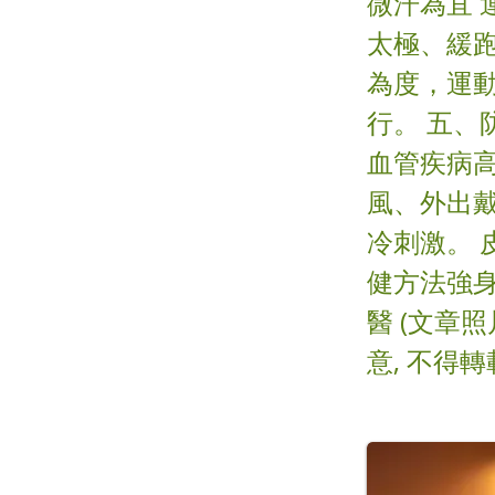
微汗為宜
太極、緩
為度，運
行。 五、
血管疾病
風、外出
冷刺激。
健方法強身
醫 (文章
意, 不得轉