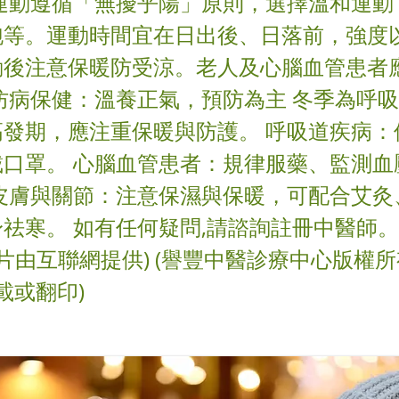
 運動遵循「無擾乎陽」原則，選擇溫和運動
跑等。運動時間宜在日出後、日落前，強度
動後注意保暖防受涼。老人及心腦血管患者
防病保健：溫養正氣，預防為主 冬季為呼
高發期，應注重保暖與防護。 呼吸道疾病：
戴口罩。 心腦血管患者：規律服藥、監測血
 皮膚與關節：注意保濕與保暖，可配合艾灸
祛寒。 如有任何疑問,請諮詢註冊中醫師。 
照片由互聯網提供) (譽豐中醫診療中心版權所
載或翻印)