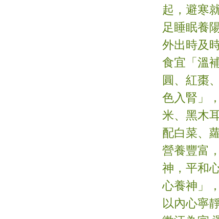
起，避寒
足睡眠養
外出時及時
食宜「溫
圓、紅棗
色入腎」
米、黑木
配白菜、
營養豐富
神，平和
心養神」
以內心寧