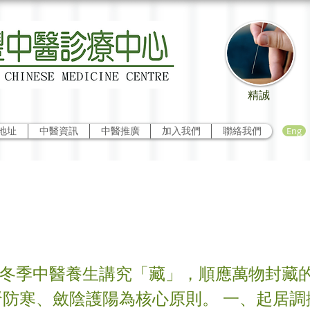
精誠
Eng
地址
中醫資訊
中醫推廣
加入我們
聯絡我們
中醫保健
 冬季中醫養生講究「藏」，順應萬物封藏
腎防寒、斂陰護陽為核心原則。 一、起居調