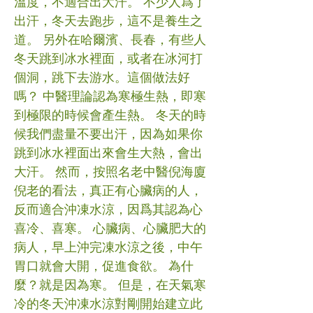
溫度，不適合出大汗。 不少人爲了
出汗，冬天去跑步，這不是養生之
道。 另外在哈爾濱、長春，有些人
冬天跳到冰水裡面，或者在冰河打
個洞，跳下去游水。這個做法好
嗎？ 中醫理論認為寒極生熱，即寒
到極限的時候會產生熱。 冬天的時
候我們盡量不要出汗，因為如果你
跳到冰水裡面出來會生大熱，會出
大汗。 然而，按照名老中醫倪海廈
倪老的看法，真正有心臟病的人，
反而適合沖凍水涼，因爲其認為心
喜冷、喜寒。 心臟病、心臟肥大的
病人，早上沖完凍水涼之後，中午
胃口就會大開，促進食欲。 為什
麼？就是因為寒。 但是，在天氣寒
冷的冬天沖凍水涼對剛開始建立此