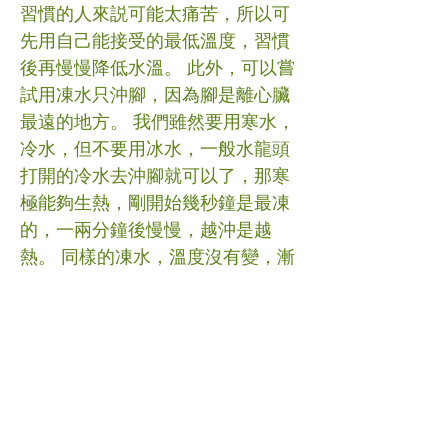
習慣的人來説可能太痛苦，所以可
先用自己能接受的最低溫度，習慣
後再慢慢降低水溫。 此外，可以嘗
試用凍水只沖腳，因為腳是離心臟
最遠的地方。 我們雖然要用寒水，
冷水，但不要用冰水，一般水龍頭
打開的冷水去沖腳就可以了，那寒
極能夠生熱，剛開始幾秒鐘是最凍
的，一兩分鐘後慢慢，越沖是越
熱。 同樣的凍水，溫度沒有變，漸
漸會覺得無咁凍，然後腳開始熱，
部分心臟病病人可以利用這種養藏
之道。 具體情況因人而異，如有疑
問，請諮詢你的註冊中醫師。 #冬
季養生 #中醫 (文章照片由互聯網提
供) (譽豐中醫診療中心版權所有, 未
經同意, 不得轉載或翻印)