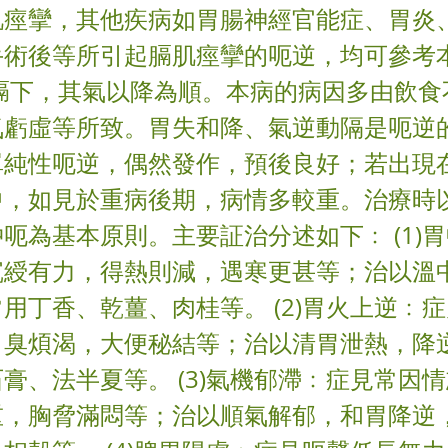
肌痙攣，其他疾病如胃腸神經官能症、胃炎
手術後等所引起膈肌痙攣的呃逆，均可參考本
居膈下，其氣以降為順。本病的病因多由飲食
氣虧虛等所致。胃失和降、氣逆動隔是呃逆
單純性呃逆，偶然發作，預後良好；若出現
中，如見於重病後期，病情多較重。治療時
呃為基本原則。主要証治分述如下﹕ (1)
沉綬有力，得熱則減，遇寒更甚等；治以溫
用丁香、乾薑、肉桂等。 (2)胃火上逆﹕
口臭煩渴，大便秘結等；治以清胃泄熱，降
膏、法半夏等。 (3)氣機郁滯﹕症見常因
重，胸脅滿悶等；治以順氣解郁，和胃降逆