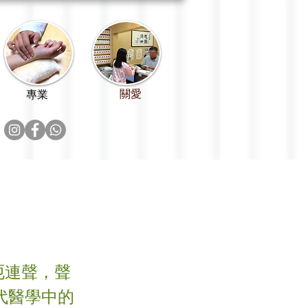
關愛
專業
呃連聲，聲
代醫學中的