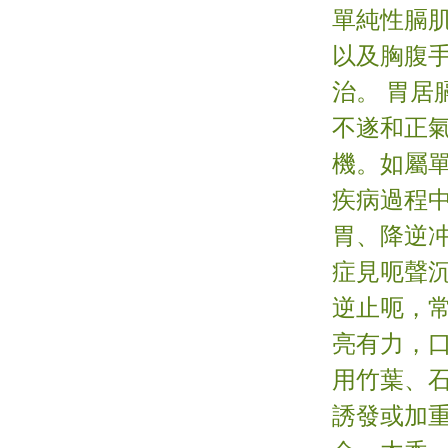
單純性膈
以及胸腹
治。 胃
不遂和正
機。如屬
疾病過程
胃、降逆冲
症見呃聲
逆止呃，常
亮有力，
用竹葉、石
誘發或加