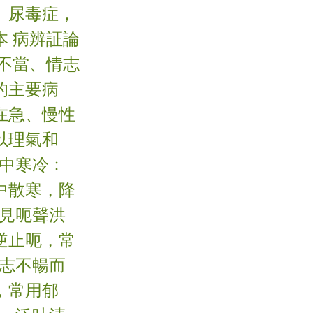
、尿毒症，
 病辨証論
不當、情志
的主要病
在急、慢性
以理氣和
胃中寒冷﹕
中散寒，降
症見呃聲洪
逆止呃，常
情志不暢而
，常用郁