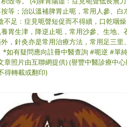
枳殼等。 (4)脾胃陽虛﹕症見呃聲低長無
喜按等；治以溫補脾胃止呃，常用人參、白
)胃陰不足﹕症見呃聲短促而不得續，口乾咽
以養胃生津，降逆止呃，常用沙參、生地、石
藥外，針灸亦是常用治療方法，常用足三里
 *如有疑問應向註冊中醫查詢 #呃逆 #單
 (文章照片由互聯網提供) (譽豐中醫診療中心
 不得轉載或翻印)