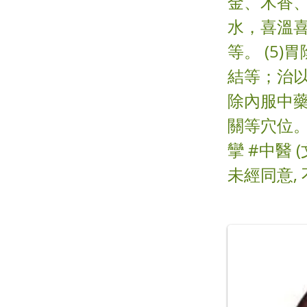
金、木香、
水，喜溫
等。 (5
結等；治
除內服中
關等穴位。
攣 #中醫
未經同意,