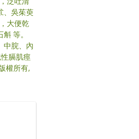
力，泛吐清
朮、吳茱萸
燥，大便乾
斛 等。
、中脘、內
純性膈肌痙
版權所有,