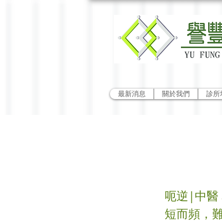
最新消息
關於我們
診所
呃逆
呃逆|中醫
短而頻，