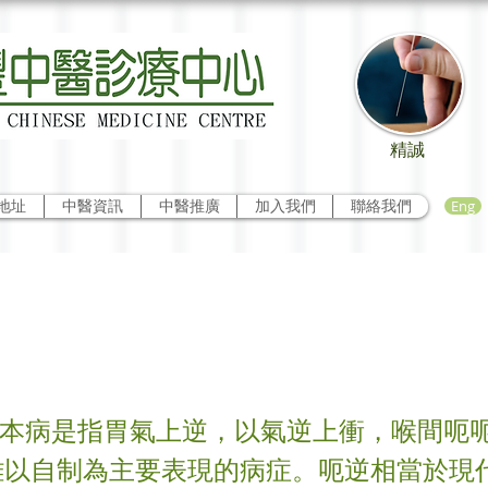
精誠
Eng
地址
中醫資訊
中醫推廣
加入我們
聯絡我們
 本病是指胃氣上逆，以氣逆上衝，喉間呃
難以自制為主要表現的病症。呃逆相當於現