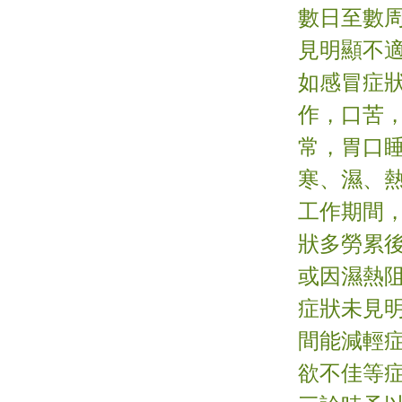
數日至數
見明顯不
如感冒症
作，口苦
常，胃口
寒、濕、
工作期間
狀多勞累
或因濕熱
症狀未見明
間能減輕
欲不佳等