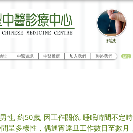
精誠
Eng
地址
中醫資訊
中醫推廣
加入我們
聯絡我們
痠痛病案一例
男性, 約50歲, 因工作關係, 睡眠時間不定時
時間呈多樣性，偶通宵達旦工作數日至數月