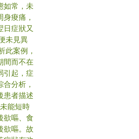
態如常，未
周身痠痛，
翌日症狀又
便未見異
析此案例，
期間而不在
弱引起，症
綜合分析，
後患者描述
或未能短時
後欲嘔、食
後欲嘔。故