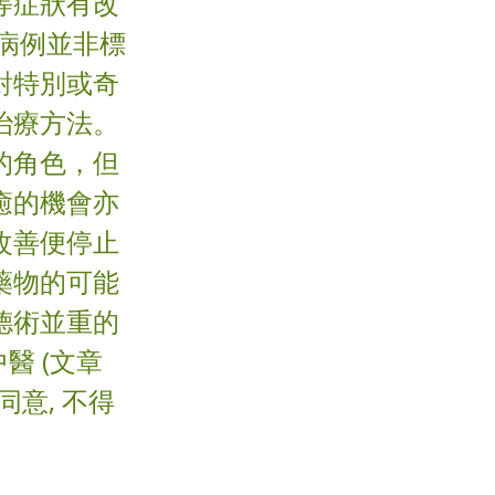
等症狀有改
病例並非標
對特別或奇
治療方法。
的角色，但
癒的機會亦
改善便停止
藥物的可能
德術並重的
醫 (文章
同意, 不得