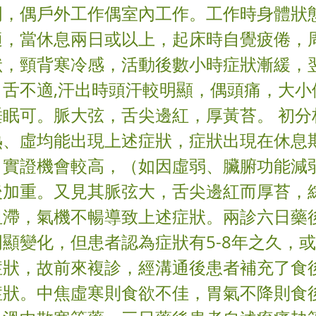
周，偶戶外工作偶室內工作。工作時身體狀
適，當休息兩日或以上，起床時自覺疲倦，
狀，頸背寒冷感，活動後數小時症狀漸緩，
，舌不適,汗出時頭汗較明顯，偶頭痛，大小
睡眠可。脈大弦，舌尖邊紅，厚黃苔。 初分
熱、虛均能出現上述症狀，症狀出現在休息
，實證機會較高，（如因虛弱、臟腑功能減
後加重。又見其脈弦大，舌尖邊紅而厚苔，
阻滯，氣機不暢導致上述症狀。兩診六日藥
顯變化，但患者認為症狀有5-8年之久，
症狀，故前來複診，經溝通後患者補充了食
症狀。中焦虛寒則食欲不佳，胃氣不降則食