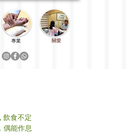
關愛
專業
, 飲食不定
，偶能作息