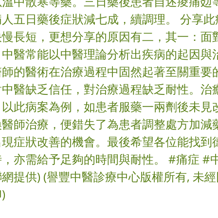
以溫中散寒等藥。三日藥後患者自述痠痛攰
病人五日藥後症狀減七成，續調理。 分享此
快慢長短，更想分享的原因有二，其一：面
，中醫常能以中醫理論分析出疾病的起因與
醫師的醫術在治療過程中固然起著至關重要
對中醫缺乏信任，對治療過程缺乏耐性。治
，以此病案為例，如患者服藥一兩劑後未見
換醫師治療，便錯失了為患者調整處方加減
出現症狀改善的機會。最後希望各位能找到
，亦需給予足夠的時間與耐性。 #痛症 #中
網提供) (譽豐中醫診療中心版權所有, 未經
)