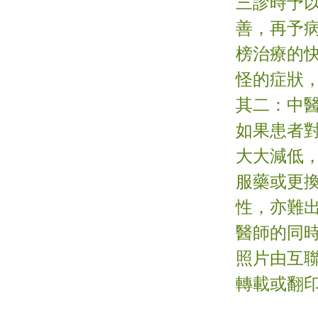
三診時予
善，再予
榜治療的
怪的症狀
其二：中
如果患者
大大減低
服藥或更
性，亦難
醫師的同時
照片由互聯
轉載或翻印