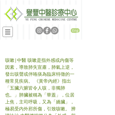
Eng
咳嗽
咳嗽|中醫 咳嗽是指外感或内傷等
因素，導致肺失宣肅，肺氣上逆，
發出咳聲或伴咯痰為臨床特徵的一
種常見疾病。 《黃帝內經》指出
「五臟六腑皆令人咳，非獨肺
也。」肺臟被稱為「華蓋」，位居
上焦，主司呼吸，又為「嬌臟」，
極易受内外邪所傷，引致咳嗽。 辨