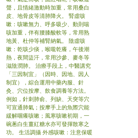
聲，且情緒激動時加重，常用桑白
皮、地骨皮等清肺降火。 腎虛咳
嗽：咳嗽無力、呼多吸少、動則喘
咳加重，伴有腰膝酸軟等，常用熟
地黃、杜仲等補腎納氣。 陰虛咳
嗽：乾咳少痰，喉嚨乾癢，午後潮
熱，夜間盜汗，常用沙參、麥冬等
滋陰潤肺。 治療手段上，中醫講究
「三因制宜」（因時、因地、因人
制宜），綜合運用中藥內服、針
灸、穴位按摩、飲食調養等方法。
例如，針刺肺俞、列缺、天突等穴
可宣通肺氣；按摩手上的魚際穴能
緩解咽癢咳嗽；風寒咳嗽初期，一
碗蔥白生薑紅糖水亦可發揮散寒之
功。 生活調攝 外感咳嗽：注意保暖