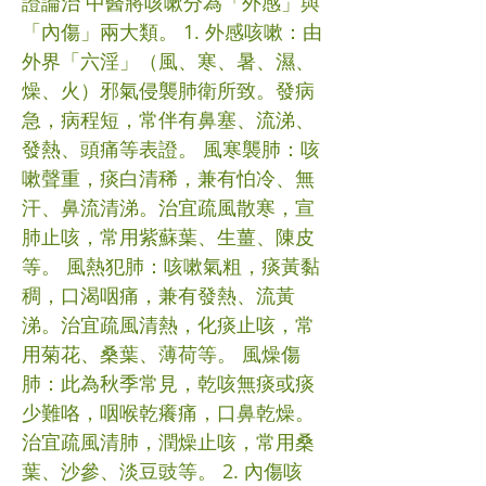
證論治 中醫將咳嗽分為「外感」與
「內傷」兩大類。 1. 外感咳嗽：由
外界「六淫」（風、寒、暑、濕、
燥、火）邪氣侵襲肺衛所致。發病
急，病程短，常伴有鼻塞、流涕、
發熱、頭痛等表證。 風寒襲肺：咳
嗽聲重，痰白清稀，兼有怕冷、無
汗、鼻流清涕。治宜疏風散寒，宣
肺止咳，常用紫蘇葉、生薑、陳皮
等。 風熱犯肺：咳嗽氣粗，痰黃黏
稠，口渴咽痛，兼有發熱、流黃
涕。治宜疏風清熱，化痰止咳，常
用菊花、桑葉、薄荷等。 風燥傷
肺：此為秋季常見，乾咳無痰或痰
少難咯，咽喉乾癢痛，口鼻乾燥。
治宜疏風清肺，潤燥止咳，常用桑
葉、沙參、淡豆豉等。 2. 內傷咳