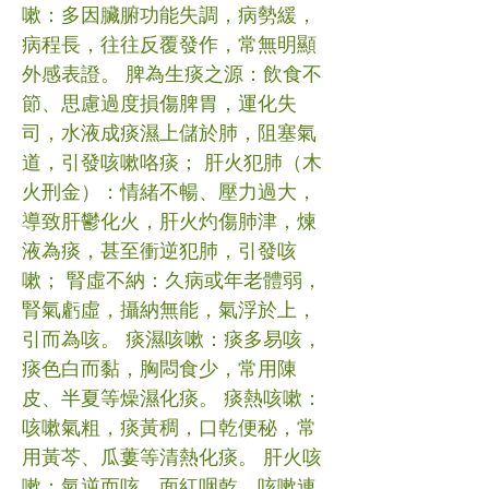
嗽：多因臟腑功能失調，病勢緩，
病程長，往往反覆發作，常無明顯
外感表證。 脾為生痰之源：飲食不
節、思慮過度損傷脾胃，運化失
司，水液成痰濕上儲於肺，阻塞氣
道，引發咳嗽咯痰； 肝火犯肺（木
火刑金）：情緒不暢、壓力過大，
導致肝鬱化火，肝火灼傷肺津，煉
液為痰，甚至衝逆犯肺，引發咳
嗽； 腎虛不納：久病或年老體弱，
腎氣虧虛，攝納無能，氣浮於上，
引而為咳。 痰濕咳嗽：痰多易咳，
痰色白而黏，胸悶食少，常用陳
皮、半夏等燥濕化痰。 痰熱咳嗽：
咳嗽氣粗，痰黃稠，口乾便秘，常
用黃芩、瓜蔞等清熱化痰。 肝火咳
嗽：氣逆而咳，面紅咽乾，咳嗽連