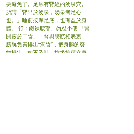
要避免了。足底有腎經的湧泉穴。
所謂「腎出於湧泉，湧泉者足心
也。」睡前按摩足底，也有益於身
體。 行：鍛鍊腰部、勿忍小便 「腎
開竅於二陰」，腎與膀胱相表裏，
膀胱負責排出“濁陰”，把身體的廢
物排出。如不及時，垃圾堆積在身
體，只會損害機能。雖然工作繁
忙，但也要保護身體，定時飲水及
小便。 #補腎 #中醫 (文章照片由互
聯網提供) (譽豐中醫診療中心版權
所有, 未經同意, 不得轉載或翻印)