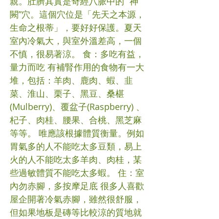
親。肚臍其實是奇經八脈中的 “神
闕”穴。這個穴位是「先天之本源，
生命之根蒂」，要好好保護。夏天
室內冷氣大，與室外溫差高，一個
不慎，很易著涼。 食：多吃有益，
量力而吃 有補腎作用的食物有一大
堆，包括：羊肉、鹿肉、蝦、韭
菜、淮山、栗子、黑豆、桑椹
(Mulberry)、覆盆子(Raspberry) 、
杞子、肉桂、腰果、合桃、黑芝麻
等等。 唯應該根據體質衡量。例如
胃氣多的人不能吃太多豆類，易上
火的人不能吃太多羊肉、肉桂，某
些過敏體質不能吃太多蝦。 住：室
內勿赤腳，多按摩足底 很多人喜歡
屋企開著冷氣赤腳，雖然很舒服，
但如果地板是磚等比較涼的質地就