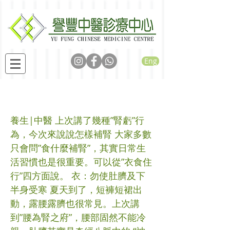
Eng
如何可以補補腎
養生|中醫 上次講了幾種”腎虧”行
為，今次來說說怎樣補腎 大家多數
只會問”食什麼補腎”，其實日常生
活習慣也是很重要。可以從”衣食住
行”四方面說。 衣：勿使肚臍及下
半身受寒 夏天到了，短褲短裙出
動，露腰露臍也很常見。上次講
到”腰為腎之府”，腰部固然不能冷