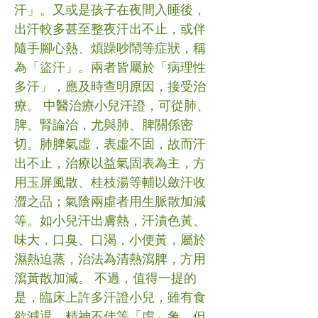
汗」。又或是孩子在夜間入睡後，
出汗較多甚至整夜汗出不止，或伴
隨手腳心熱、煩躁吵鬧等症狀，稱
為「盜汗」。兩者皆屬於「病理性
多汗」，應及時查明原因，接受治
療。 中醫治療小兒汗證，可從肺、
脾、腎論治，尤與肺、脾關係密
切。肺脾氣虛，表虛不固，故而汗
出不止，治療以益氣固表為主，方
用玉屏風散、桂枝湯等輔以斂汗收
澀之品；氣陰兩虛者用生脈散加減
等。如小兒汗出膚熱，汗漬色黃、
味大，口臭、口渴，小便黃，屬於
濕熱迫蒸，治法為清熱瀉脾，方用
瀉黃散加減。 不過，值得一提的
是，臨床上許多汗證小兒，雖有食
欲減退，精神不佳等「虛」象，但