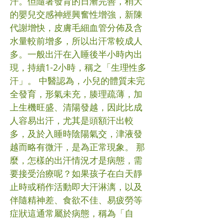
汗。但隨著發育的日漸完善，稍大
的嬰兒交感神經興奮性增強，新陳
代謝增快，皮膚毛細血管分佈及含
水量較前增多，所以出汗常較成人
多。一般出汗在入睡後半小時內出
現，持續1-2小時，稱之「生理性多
汗」。 中醫認為，小兒的體質未完
全發育，形氣未充，腠理疏薄，加
上生機旺盛、清陽發越，因此比成
人容易出汗，尤其是頭額汗出較
多，及於入睡時陰陽氣交，津液發
越而略有微汗，是為正常現象。 那
麼，怎樣的出汗情況才是病態，需
要接受治療呢？如果孩子在白天靜
止時或稍作活動即大汗淋漓，以及
伴隨精神差、食欲不佳、易疲勞等
症狀這通常屬於病態，稱為「自