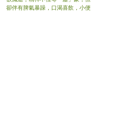
卻伴有脾氣暴躁，口渴喜飲，小便
短赤，大便秘結，因此治療上不單
是補肺補虛，而可從肝脾論治，疏
肝運脾、消積泄熱，方藥可選用保
和丸合郁金、川楝子等疏肝之品加
減，使氣機升降有序，津液輸布正
常則汗出自止。如有疑問，可向合
資格之中醫師查詢。 #汗証 #中醫
(文章照片由互聯網提供) (譽豐中醫
診療中心版權所有, 未經同意, 不得
轉載或翻印)