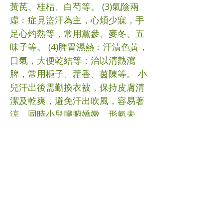
黃芪、桂枯、白芍等。 (3)氣陰兩
虛﹕症見盜汗為主，心煩少寐，手
足心灼熱等，常用黨參、麥冬、五
味子等。 (4)脾胃濕熱﹕汗漬色黃，
口氣，大便乾結等；治以清熱瀉
脾，常用梔子、藿香、茵陳等。 小
兒汗出後需勤換衣被，保持皮膚清
潔及乾爽，避免汗出吹風，容易著
涼。同時小兒臟腑嬌嫩，形氣未
充，必需注意飲食調理，糾正偏
食、挑食等不良飲食習慣。 *如有
疑問應向註冊中醫查詢 #小兒汗証
#大汗 #中醫 (文章照片由互聯網提
供) (譽豐中醫診療中心版權所有, 未
經同意, 不得轉載或翻印)