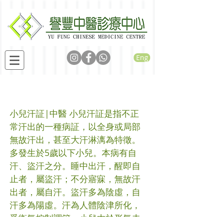
Eng
小兒汗証
小兒汗証|中醫 小兒汗証是指不正
常汗出的一種病証，以全身或局部
無故汗出，甚至大汗淋漓為特徵。
多發生於5歲以下小兒。本病有自
汗、盜汗之分。睡中出汗，醒即自
止者，屬盜汗；不分寤寐，無故汗
出者，屬自汗。盜汗多為陰虛，自
汗多為陽虛。汗為人體陰津所化，