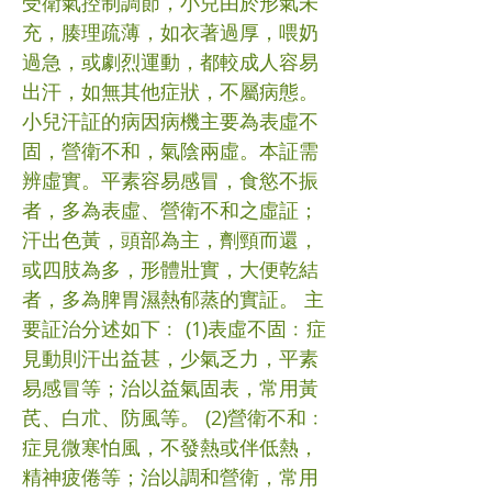
受衛氣控制調節，小兒由於形氣未
充，腠理疏薄，如衣著過厚，喂奶
過急，或劇烈運動，都較成人容易
出汗，如無其他症狀，不屬病態。
小兒汗証的病因病機主要為表虛不
固，營衛不和，氣陰兩虛。本証需
辨虛實。平素容易感冒，食慾不振
者，多為表虛、營衛不和之虛証；
汗出色黃，頭部為主，劑頸而還，
或四肢為多，形體壯實，大便乾結
者，多為脾胃濕熱郁蒸的實証。 主
要証治分述如下﹕ (1)表虛不固﹕症
見動則汗出益甚，少氣乏力，平素
易感冒等；治以益氣固表，常用黃
芪、白朮、防風等。 (2)營衛不和﹕
症見微寒怕風，不發熱或伴低熱，
精神疲倦等；治以調和營衛，常用