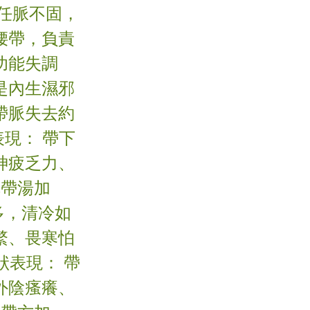
任脈不固，
腰帶，負責
功能失調
是內生濕邪
帶脈失去約
表現： 帶下
神疲乏力、
完帶湯加
多，清冷如
繁、畏寒怕
狀表現： 帶
外陰瘙癢、