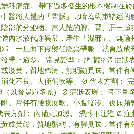
見婦科病症。 帶下過多發生的根本機制在於
。中醫將人體的「帶脈」比喻為約束諸經的
束陰部的分泌物。當人體的脾、腎、肝三臟
致體內水液代謝異常，產生「濕邪」。無論
濕邪，一旦向下侵襲任脈與帶脈，就會造成
發帶下過多。 常見證型： 脾虛證 Ø 症狀
白或淡黃，質地稀薄，無明顯異味。常伴有
消化不良、大便偏軟等。 Ø 代表方劑： 
證（以腎陽虛多見） Ø 症狀表現： 帶下量
不斷。常伴有腰膝痠軟、小腹發冷、夜尿頻
 代表方劑： 內補丸加減。 濕熱下注證 Ø 症
色黃或黃綠，質地黏稠，有腥臭味，常伴有