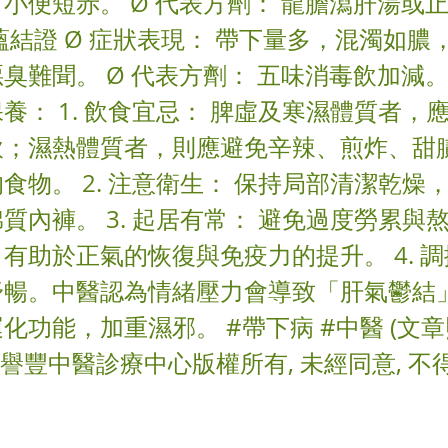
小便短赤。 Ø 代表方劑： 龍膽瀉肝湯或
蘊結證 Ø 症狀表現： 帶下量多，混濁如膿
臭難聞。 Ø 代表方劑： 五味消毒飲加減。
養： 1. 飲食宜忌： 脾虛及寒濕體質者，
飲；濕熱體質者，則應避免辛辣、煎炸、甜
食物。 2. 注意衛生： 保持局部清潔乾燥
質內褲。 3. 起居有常： 避免過度勞累與
有助於正氣的恢復與免疫力的提升。 4. 
舒暢。中醫認為情緒壓力會導致「肝氣鬱結
化功能，加重濕邪。 #帶下病 #中醫 (文
 (譽豐中醫診療中心版權所有, 未經同意, 