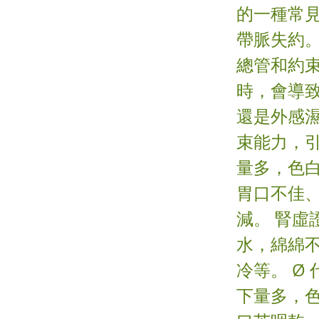
的一種常
帶脈失約
總管和約
時，會導
還是外感
束能力，引
量多，色
胃口不佳、
減。 腎虛
水，綿綿
冷等。 Ø
下量多，