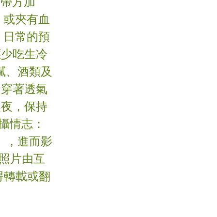
止帶方加
，或夾有血
 日常的預
應少吃生冷
膩、酒類及
，穿著透氣
熬夜，保持
調攝情志：
」，進而影
章照片由互
不得轉載或翻