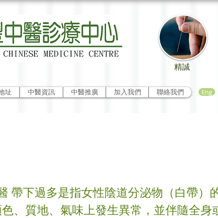
精誠
Eng
地址
中醫資訊
中醫推廣
加入我們
聯絡我們
過多
醫 帶下過多是指女性陰道分泌物（白帶）
顏色、質地、氣味上發生異常，並伴隨全身