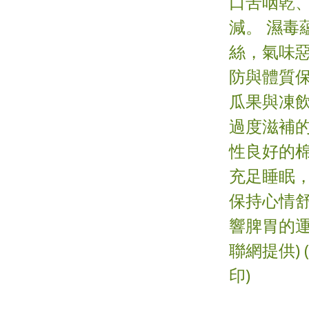
口苦咽乾、
減。 濕毒
絲，氣味惡
防與體質保
瓜果與凍
過度滋補的
性良好的棉
充足睡眠，
保持心情
響脾胃的運
聯網提供)
印)