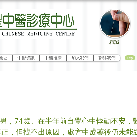
精誠
Eng
地址
中醫資訊
中醫推廣
加入我們
聯絡我們
的病案分享
 男，74歲。在半年前自覺心中悸動不安，
不正，但找不出原因，處方中成藥後仍未能