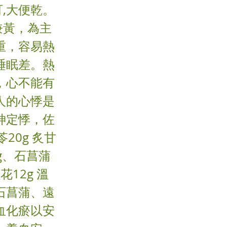
,大便乾。
兼黃，為主
重，容易熱
睡眠差。熱
，心不能有
人的心悸是
神定悸，佐
20g 炙甘
2g、石菖蒲
花12g 溫
石菖蒲、遠
血化瘀以安