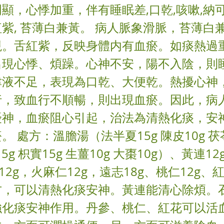
顯，心悸加重，伴有睡眠差,口乾,咳嗽,納可
紫, 苔薄白兼黃。 病人脈象滑脈，苔薄白
現。舌紅紫，反映身體内有血瘀。如痰熱過
出現心悸、煩躁。心神不安，陽不入陰，則
津液不足，表現為口乾、大便乾。熱擾心神
行，致血行不順暢，則出現血瘀。因此，病
擾神，血瘀阻心引起，治法為清熱化痰，安
 處方：溫膽湯（法半夏15g 陳皮10g 茯苓
15g 枳實15g 生薑10g 大棗10g）、黃連1
12g，火麻仁12g，遠志18g、桃仁12g、紅
方，可以清熱化痰安神。黃連能清心除煩。
強化痰安神作用。丹參、桃仁、紅花可以活