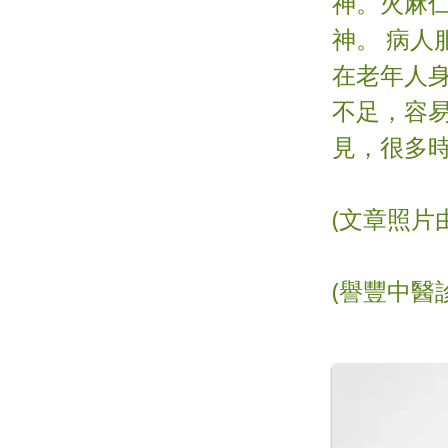
神。火麻
神。 病人
在老年人
不足，容
見，很多時
(文章照片
(譽豐中醫