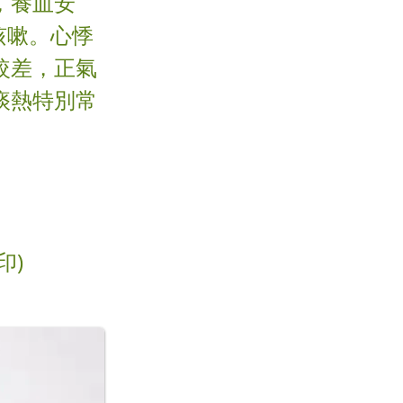
，養血安
咳嗽。心悸
較差，正氣
痰熱特別常
印)