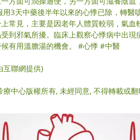
仁一方面可潤操通便，另一方面可滋養陰血
服用3天中藥後半年以來的心悸已除，轉醫
身上常見，主要是因老年人體質較弱，氣血
易受到邪氣所擾。臨床上觀察心悸病中出現
候有用溫膽湯的機會。 #心悸 #中醫
由互聯網提供)
診療中心版權所有, 未經同意, 不得轉載或翻