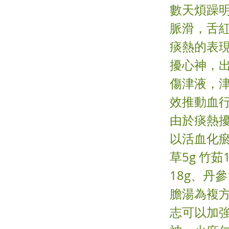
數天煩躁明
脈滑，舌紅
痰熱的表
擾心神，
傷津液，
效推動血
由於痰熱
以活血化瘀。
草5g 竹茹
18g、丹參
膽湯為複
志可以加