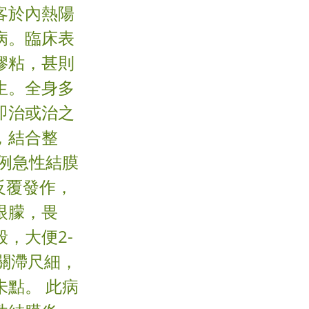
客於內熱陽
病。臨床表
膠粘，甚則
生。全身多
即治或治之
，結合整
例急性結膜
易反覆發作，
眼朦，畏
，大便2-
關滯尺細，
點。 此病