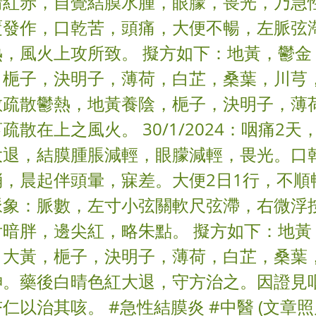
晴紅赤，自覺結膜水腫，眼朦，畏光，乃急
覆發作，口乾苦，頭痛，大便不暢，左脈弦
熱，風火上攻所致。 擬方如下：地黃，鬱金
，梔子，決明子，薄荷，白芷，桑葉，川芎
散疏散鬱熱，地黃養陰，梔子，決明子，薄
疏散在上之風火。 30/1/2024：咽痛2天
大退，結膜腫脹減輕，眼朦減輕，畏光。口
消，晨起伴頭暈，寐差。大便2日1行，不順
脈象：脈數，左寸小弦關軟尺弦滯，右微浮
舌暗胖，邊尖紅，略朱點。 擬方如下：地黃
，大黃，梔子，決明子，薄荷，白芷，桑葉
神。藥後白晴色紅大退，守方治之。因證見
仁以治其咳。 #急性結膜炎 #中醫 (文章