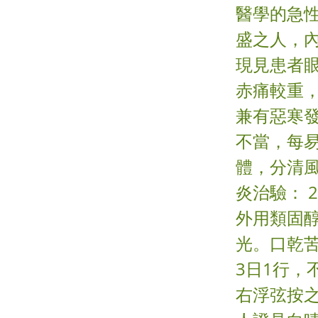
醫學的急
盛之人，
現見患者
赤痛較重
兼有惡寒
不當，每
體，分清
炎治驗： 2
外用類固
光。口乾苦
3日1行
右浮弦按