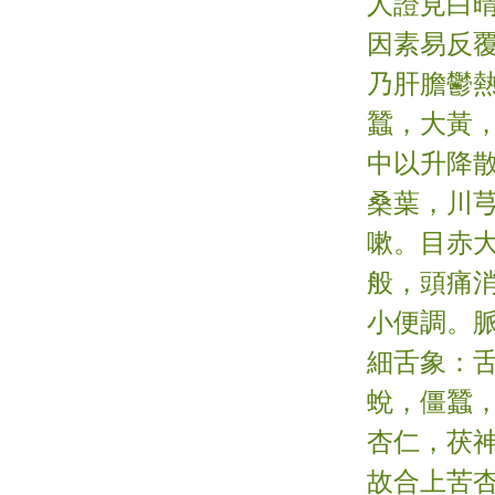
人證見白
因素易反
乃肝膽鬱
蠶，大黃
中以升降
桑葉，川芎
嗽。目赤
般，頭痛
小便調。
細舌象：
蛻，僵蠶
杏仁，茯
故合上苦杏