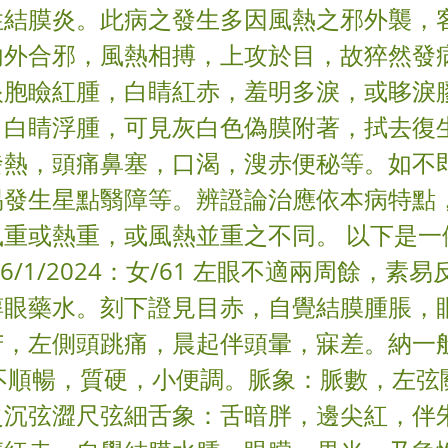
性結膜炎。此病之發生多因風熱之邪外襲，
內外合邪，風熱相搏，上攻於目，故猝然發
眼胞瞼紅腫，白睛紅赤，羞明多淚，或眵淚
，白睛浮腫，可見灰白色偽膜附著，拭去復
發熱，頭痛鼻塞，口渴，溲赤便秘等。如不
易發生星點翳障等。辨證論治應依本病特點
風重或熱重，或風熱並重之不同。 以下是一
6/1/2024：女/61 左眼不適兩周餘，素
醇眼藥水。刻下證見目赤，自覺結膜腫脹，
，左側頭跳痛，晨起伴頭暈，寐差。納一般
，不順暢，質硬，小便調。脈象：脈數，左弦
之沉弦澀尺弦細舌象：舌暗胖，邊尖紅，伴朱