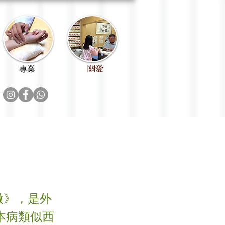
關愛
專業
微》，是外
本病類似西