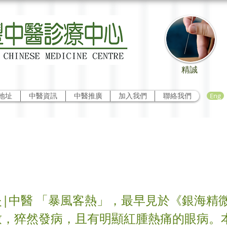
精誠
Eng
地址
中醫資訊
中醫推廣
加入我們
聯絡我們
結膜炎治驗
|中醫 「暴風客熱」，最早見於《銀海精
致，猝然發病，且有明顯紅腫熱痛的眼病。