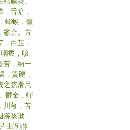
性結膜炎。
滯，舌暗，
，蟬蛻，僵
，鬱金。方
荷，白芷，
，咽癢，咳
乾苦，納一
暢，質硬，
按之弦滑尺
，鬱金，蟬
，川芎，苦
咽癢咳嗽，
照片由互聯