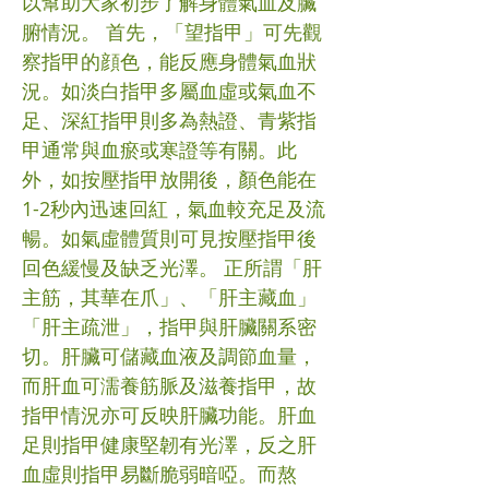
以幫助大家初步了解身體氣血及臟
腑情況。 首先，「望指甲」可先觀
察指甲的顔色，能反應身體氣血狀
況。如淡白指甲多屬血虛或氣血不
足、深紅指甲則多為熱證、青紫指
甲通常與血瘀或寒證等有關。此
外，如按壓指甲放開後，顏色能在
1-2秒內迅速回紅，氣血較充足及流
暢。如氣虛體質則可見按壓指甲後
回色緩慢及缺乏光澤。 正所謂「肝
主筋，其華在爪」、「肝主藏血」
「肝主疏泄」，指甲與肝臟關系密
切。肝臟可儲藏血液及調節血量，
而肝血可濡養筋脈及滋養指甲，故
指甲情況亦可反映肝臟功能。肝血
足則指甲健康堅韌有光澤，反之肝
血虛則指甲易斷脆弱暗啞。而熬