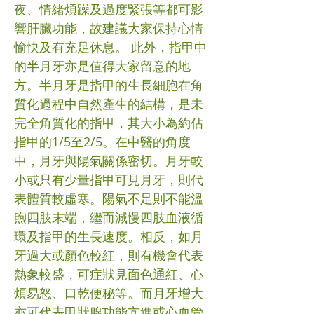
夜、情緒煩躁及過度緊張等都可影
響肝臟功能，故建議大家保持心情
愉快及有充足休息。 此外，指甲中
的半月牙亦是值得大家留意的地
方。半月牙是指甲的生長細胞在角
質化過程中自然產生的結構，是未
完全角質化的指甲，其大小為約佔
指甲的1/5至2/5。在中醫的角度
中，月牙與陽氣關係密切。月牙較
小或只有少量指甲可見月牙，則代
表體質較虛寒。陽氣不足則不能溫
煦四肢末端，繼而減慢四肢血液循
環及指甲的生長速度。相反，如月
牙過大或顏色較紅，則有機會代表
熱象較盛，可症狀見面色通紅、心
煩易怒、口乾便秘等。而月牙增大
亦可代表甲狀腺功能亢進或心血管