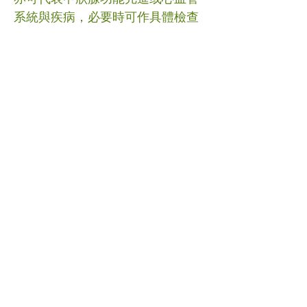
系統與疾病，必要時可作具體檢查
及結合專科診治。另外，如甲面明
顯下彎、指甲及甲床之間弧度消失
（大於180度），則有機會為「杵
狀指」，建議結合西醫診治及作相
應檢查。 以上只為簡單介紹，如有
問題請諮詢註冊醫師或作具體診
治，勿自行解讀或胡亂服藥。 #科
普 #中醫 (文章照片由互聯網提供)
(譽豐中醫診療中心版權所有, 未經
同意, 不得轉載或翻印)