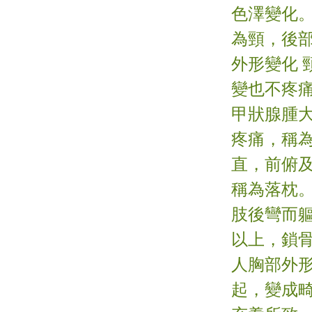
色澤變化。
為頸，後
外形變化
變也不疼痛
甲狀腺腫
疼痛，稱為
直，前俯
稱為落枕。
肢後彎而軀
以上，鎖
人胸部外
起，變成