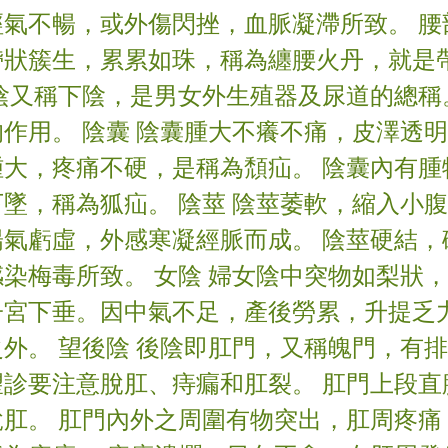
經氣不暢，或外傷閃挫，血脈凝滯所致。 腰
帶狀簇生，累累如珠，稱為纏腰火丹，就是
前陰又稱下陰，是男女外生殖器及尿道的總稱
作用。 陰囊 陰囊腫大不癢不痛，皮澤透
腫大，疼痛不硬，是稱為頹疝。 陰囊內有腫
墜，稱為狐疝。 陰莖 陰莖萎軟，縮入小
陽氣虧虛，外感寒凝經脈而成。 陰莖硬結，
染梅毒所致。 女陰 婦女陰中突物如梨狀
子宮下垂。因中氣不足，產後勞累，升提乏
外。 望後陰 後陰即肛門，又稱魄門，有
望診要注意脫肛、痔瘺和肛裂。 肛門上段直
脫肛。 肛門內外之周圍有物突出，肛周疼痛