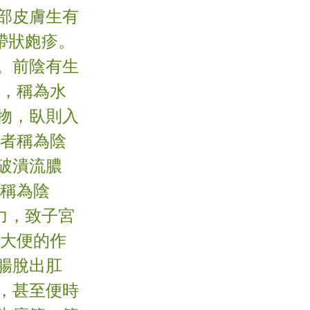
部皮膚生有
帶狀皰疹。
。前陰有生
明，稱為水
物，臥則入
腹者稱為陰
破潰流膿
，稱為陰
力，致子宮
排大便的作
腸脫出肛
，甚至便時