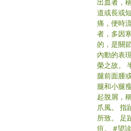
出血者，
道或長或
痛，便時流
者，多因
的，是關
內動的表
榮之故。 
腿前面腫
腿和小腿瘦
起脫屑，稱
爪風。 
所致。 
疽。 #望