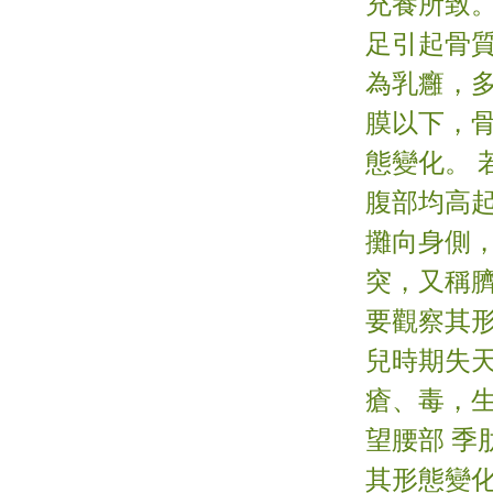
充養所致
足引起骨
為乳癰，多
膜以下，
態變化。
腹部均高
攤向身側
突，又稱臍
要觀察其
兒時期失
瘡、毒，
望腰部 
其形態變