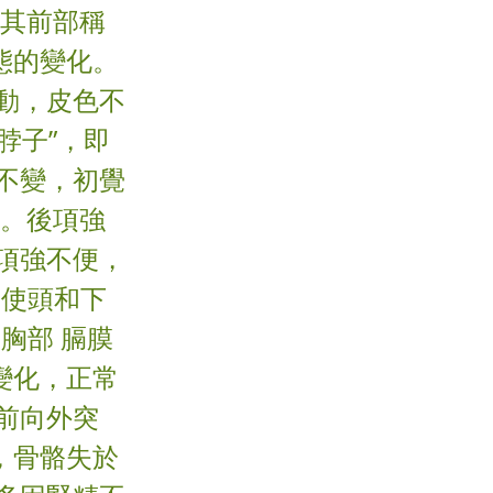
，其前部稱
態的變化。
動，皮色不
脖子”，即
不變，初覺
軟。後項強
項強不便，
，使頭和下
胸部 膈膜
變化，正常
前向外突
，骨骼失於