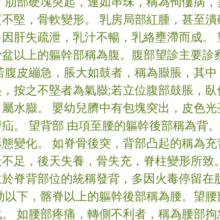
。 肋部硬塊突起，連如串珠，稱為佝僂病，
質不堅，骨軟變形。 乳房局部紅腫，甚至潰
因肝失疏泄，乳汁不暢，乳絡壅滯而成。 
骨盆以上的軀幹部稱為腹。腹部望診主要診
 若腹皮繃急，脹大如鼓者，稱為臌脹，其中
起，按之不堅者為氣臌;若立位腹部鼓脹，臥
，屬水臌。 嬰幼兒臍中有包塊突出，皮色光
疝。 望背部 由項至腰的軀幹後部稱為背
形態變化。 如脊骨後突，背部凸起的稱為充
天不足，後天失養，骨失充，脊柱變形所致。
生於脊背部位的統稱發背，多因火毒停留在
季肋以下，髂脊以上的軀幹後部稱為腰。望腰
化。 如腰部疼痛，轉側不利者，稱為腰部拘