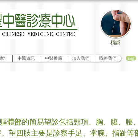
精誠
Eng
地址
中醫資訊
中醫推廣
加入我們
聯絡我們
體知健康
 軀體部的簡易望診包括頸項、胸、腹、腰
察。望四肢主要是診察手足、掌腕、指趾等