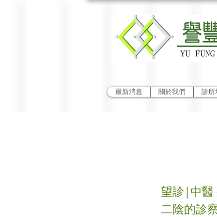
最新消息
關於我們
診所
望肢
望診|中醫
二陰的診