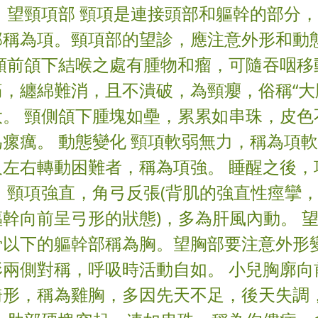
 望頸項部 頸項是連接頭部和軀幹的部分
部稱為項。頸項部的望診，應注意外形和動
 頸前頜下結喉之處有腫物和瘤，可隨吞咽移
，纏綿難消，且不潰破，為頸癭，俗稱“大
大。 頸側頜下腫塊如壘，累累如串珠，皮色
瘰癘。 動態變化 頸項軟弱無力，稱為項
及左右轉動困難者，稱為項強。 睡醒之後，
 頸項強直，角弓反張(背肌的強直性痙攣
幹向前呈弓形的狀態)，多為肝風內動。 望
骨以下的軀幹部稱為胸。望胸部要注意外形
形兩側對稱，呼吸時活動自如。 小兒胸廓向
畸形，稱為雞胸，多因先天不足，後天失調