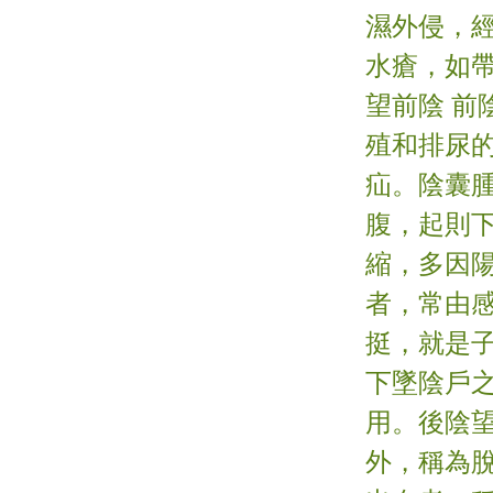
濕外侵，
水瘡，如
望前陰 
殖和排尿的
疝。陰囊
腹，起則下
縮，多因
者，常由感
挺，就是
下墜陰戶之
用。後陰
外，稱為