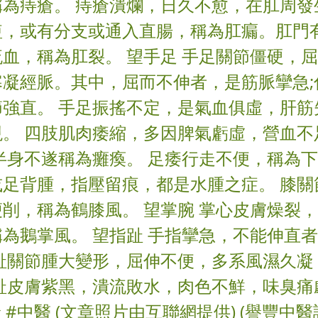
稱為痔瘡。 痔瘡潰爛，日久不愈，在肛周發
短，或有分支或通入直腸，稱為肛瘺。肛門
血，稱為肛裂。 望手足 手足關節僵硬，
寒凝經脈。其中，屈而不伸者，是筋脈攣急;
節強直。 手足振搖不定，是氣血俱虛，肝筋
現。 四肢肌肉痿縮，多因脾氣虧虛，營血不
半身不遂稱為癱瘓。 足痿行走不便，稱為下
或足背腫，指壓留痕，都是水腫之症。 膝關
削，稱為鶴膝風。 望掌腕 掌心皮膚燥裂
為鵝掌風。 望指趾 手指攣急，不能伸直
指趾關節腫大變形，屈伸不便，多系風濕久凝
足趾皮膚紫黑，潰流敗水，肉色不鮮，味臭痛
診 #中醫 (文章照片由互聯網提供) (譽豐中