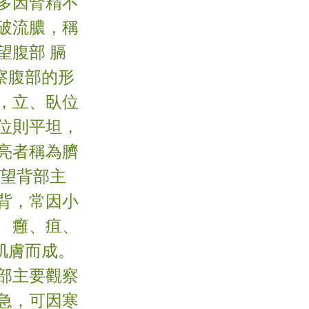
多因腎精不
破流膿，稱
望腹部 膈
察腹部的形
，立、臥位
位則平坦，
亮者稱為臍
。望背部主
背，常因小
 癰、疽、
肌膚而成。
部主要觀察
急，可因寒