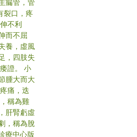
生瘺管，管
有裂口，疼
屈伸不利
伸而不屈
失養，虛風
足，四肢失
痿證。 小
節腫大而大
，疼痛，迭
者，稱為雞
，肝腎虧虛
劇，稱為脫
醫診療中心版