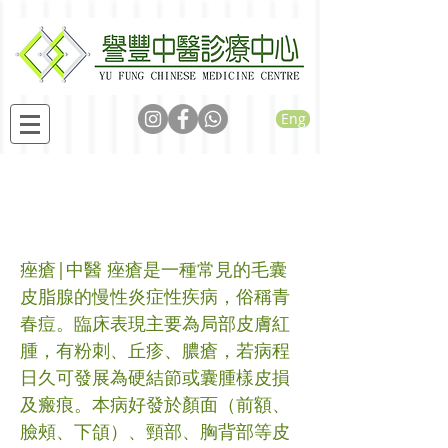
Eng
桂枝茯苓丸加味治療痤
瘡
痤瘡|中醫 痤瘡是一種常見的毛囊
皮脂腺的慢性炎症性疾病，俗稱青
春痘。臨床表現主要為局部皮膚紅
腫，有粉刺、丘疹、膿瘡，若病程
日久可發展為硬結節或囊腫樣皮損
及瘢痕。本病好發於顏面（前額、
臉頰、下頜）、頸部、胸背部等皮