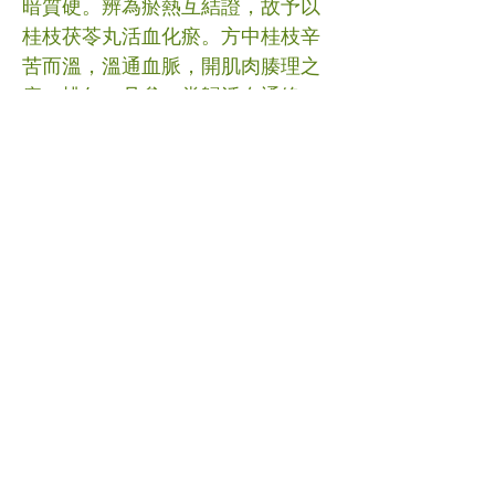
暗質硬。辨為瘀熱互結證，故予以
桂枝茯苓丸活血化瘀。方中桂枝辛
苦而溫，溫通血脈，開肌肉腠理之
瘀；桃仁、丹參、當歸活血通絡；
赤芍、牡丹皮清熱涼血，清泄鬱
熱；玄參、生地黃養陰活血，防破
血傷陰；牡蠣軟堅散結；皂角刺、
天花粉、白芷消腫排膿。諸藥合用
共奏活血清熱，消腫散結之功，則
熱毒清而血瘀去，氣血通而腫痛
消，則痤瘡自愈。 #痤瘡 #中醫 (文
章照片由互聯網提供) (譽豐中醫診
療中心版權所有, 未經同意, 不得轉
載或翻印)