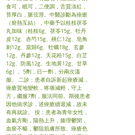
食可，眠可，二便調，舌質淡紅，
苔厚白，脈弦滑。中醫診斷為痤瘡
（瘀熱互結），中藥予以桂枝茯苓
丸加味（桂枝6g、茯苓15g、牡丹
皮12g、赤芍15g、桃仁12g、皂角
刺12g、當歸6g、牡蠣18g、玄參
12g、丹參12g、天花粉15g、白芷
12g、防風12g、生地黃12g、甘草
6g）。5劑，日一劑，分兩次溫
服。 二診：患者自訴新起痤瘡減，
痤瘡質地變軟，疼痛減輕，守上
方，繼服7劑，服法同前。期後患者
因他病求診，述痤瘡續退減，故未
有再就診。 按：患者為青年女性，
血氣方剛，陽熱上升，腠理鬱閉，
血瘀不暢，鬱阻肌膚所致。痤瘡色