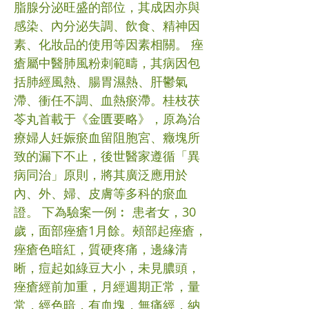
脂腺分泌旺盛的部位，其成因亦與
感染、內分泌失調、飲食、精神因
素、化妝品的使用等因素相關。 痤
瘡屬中醫肺風粉刺範疇，其病因包
括肺經風熱、腸胃濕熱、肝鬱氣
滯、衝任不調、血熱瘀滯。桂枝茯
苓丸首載于《金匱要略》，原為治
療婦人妊娠瘀血留阻胞宮、癥塊所
致的漏下不止，後世醫家遵循「異
病同治」原則，將其廣泛應用於
內、外、婦、皮膚等多科的瘀血
證。 下為驗案一例︰ 患者女，30
歲，面部痤瘡1月餘。頰部起痤瘡，
痤瘡色暗紅，質硬疼痛，邊緣清
晰，痘起如綠豆大小，未見膿頭，
痤瘡經前加重，月經週期正常，量
常，經色暗，有血塊，無痛經，納