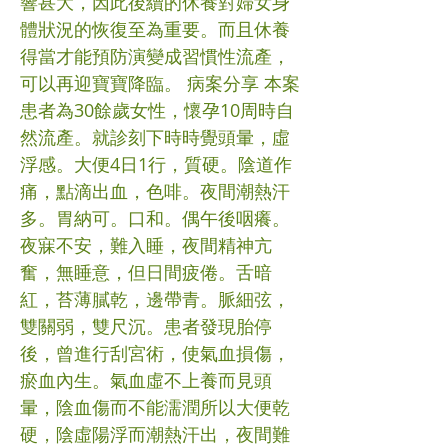
響甚大，因此後續的休養對婦女身
體狀況的恢復至為重要。而且休養
得當才能預防演變成習慣性流產，
可以再迎寶寶降臨。 病案分享 本案
患者為30餘歲女性，懷孕10周時自
然流產。就診刻下時時覺頭暈，虛
浮感。大便4日1行，質硬。陰道作
痛，點滴出血，色啡。夜間潮熱汗
多。胃納可。口和。偶午後咽癢。
夜寐不安，難入睡，夜間精神亢
奮，無睡意，但日間疲倦。舌暗
紅，苔薄膩乾，邊帶青。脈細弦，
雙關弱，雙尺沉。患者發現胎停
後，曾進行刮宮術，使氣血損傷，
瘀血內生。氣血虛不上養而見頭
暈，陰血傷而不能濡潤所以大便乾
硬，陰虛陽浮而潮熱汗出，夜間難