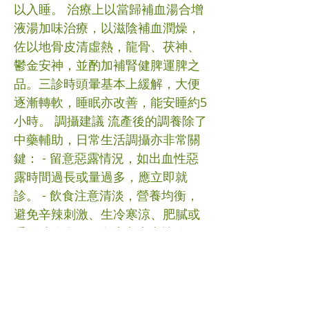
以入睡。 治療上以當歸補血湯合增
液湯加味治療，以滋陰補血潤燥，
佐以地骨皮清虛熱，龍骨、茯神、
鬱金安神，並酌加補腎健脾運脾之
品。三診時頭暈基本上緩解，大便
逐漸轉軟，睡眠亦改善，能安睡約5
小時。 調攝建議 流產後的調養除了
中藥輔助，日常生活調攝亦非常關
鍵： - 留意惡露情況，如出血性惡
露時間過長或量過多，應立即就
診。 - 飲食注意清淡，營養均衡，
避免辛辣刺激、生冷寒涼、肥膩或
重口味飲食。 - 多注意患者情緒，
避免劇烈運動或過分勞累。 - 注意
保暖，洗頭後馬上吹乾，以免風寒
乘虛而入。 - 流產2週內禁房事。 -
休養3-6個月後再備孕。 #流產 #中