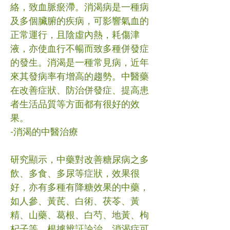
絡，致血脈瘀滯。消渴病是一種病
及多個臟腑的疾病，可影響氣血的
正常運行，且陰虛內熱，耗傷津
液，亦使血行不暢而致多種併發症
的發生。消渴是一種常見病，近年
來其發病率有增高的趨勢。中醫藥
在改善症狀、防治併發症、提高患
者生活品質等方面都有很好的效
果。
-消渴的中醫治療
研究顯示，中藥對改善糖尿病之多
飲、多食、多尿等症狀，效果很
好，亦有多種有降糖效果的中藥，
如人參、黃芪、白術、茯苓、黃
精、山藥、葛根、白芍、地黃、枸
杞子等，根據辨証論治，消渴症可