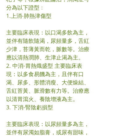
分為以下證型﹕
1.上消-肺熱津傷型
主要臨床表現：以口渴多飲為主，
並伴有隨飲隨渴，尿頻量多，舌紅
少津，苔薄黃而乾，脈數等。治療
應以清熱潤肺、生津止渴為主。
2. 中消-胃熱熾盛型 主要臨床表
現：以多食易饑為主，且伴有口
渴、尿多、形體消瘦、大便燥結、
舌紅苔黃、脈滑數有力等。治療應
以清胃瀉火、養陰增液為主。
3. 下消-腎陰虧損型
主要臨床表現：以尿頻量多為主，
並伴有尿濁如脂膏，或尿有甜味，