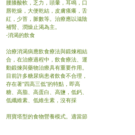
腰膝酸軟，乏力，頭暈，耳鳴，口
唇乾燥，大便乾結，皮膚瘙癢，舌
紅，少苔，脈數等。治療應以滋陰
補腎、潤燥止渴為主。
-消渴的飲食
治療消渴病應飲食療法與鍛煉相結
合，在治療過程中，飲食療法、運
動鍛煉與藥物治療具有重要作用。
目前許多糖尿病患者飲食不合理，
存在著“四高三低”的特點，即高
糖、高脂、高蛋白、高鹽，低鈣、
低纖維素、低維生素，沒有採
用寶塔型的食物營養模式。適當節
制飲食、少食多餐，既可控制餐後
血糖過高，還能減輕胰島細胞的負