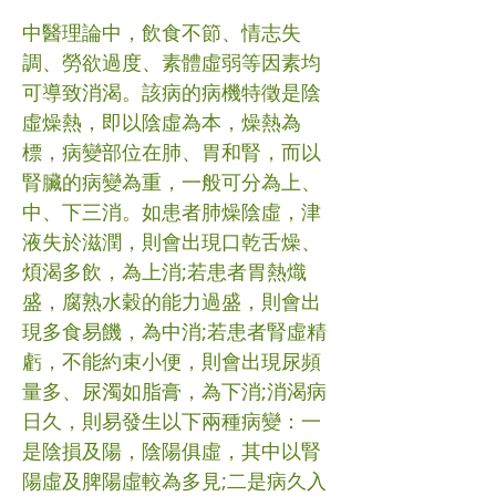
中醫理論中，飲食不節、情志失
調、勞欲過度、素體虛弱等因素均
可導致消渴。該病的病機特徵是陰
虛燥熱，即以陰虛為本，燥熱為
標，病變部位在肺、胃和腎，而以
腎臟的病變為重，一般可分為上、
中、下三消。如患者肺燥陰虛，津
液失於滋潤，則會出現口乾舌燥、
煩渴多飲，為上消;若患者胃熱熾
盛，腐熟水穀的能力過盛，則會出
現多食易饑，為中消;若患者腎虛精
虧，不能約束小便，則會出現尿頻
量多、尿濁如脂膏，為下消;消渴病
日久，則易發生以下兩種病變：一
是陰損及陽，陰陽俱虛，其中以腎
陽虛及脾陽虛較為多見;二是病久入