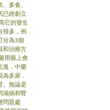
飲、多食、
代已經創立
爲它的發生
有很多，例
可分為3個
現和治療方
藥用藥上會
亢進，中藥
現為多尿，
腎。無論是
消渴病和腎
雜問題處