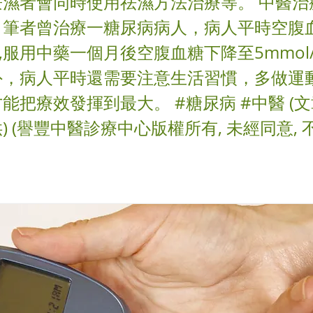
兼濕者會同時使用祛濕方法治療等。 中醫治
，筆者曾治療一糖尿病病人，病人平時空腹
/L,服用中藥一個月後空腹血糖下降至5mmol
外，病人平時還需要注意生活習慣，多做運
能把療效發揮到最大。 #糖尿病 #中醫 (
) (譽豐中醫診療中心版權所有, 未經同意,