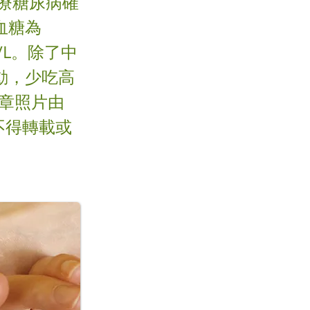
療糖尿病確
血糖為
/L。除了中
動，少吃高
文章照片由
 不得轉載或