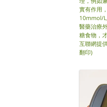
理，例如
實有作用
10mmol
醫藥治療
糖食物，才
互聯網提供
翻印)