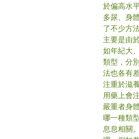
於偏高水
多尿、身
了不少方
主要是由
如年紀大
類型，分
法也各有
注重於滋
用藥上會
嚴重者身
哪一種類
息息相關