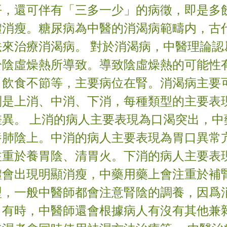
平，還可伴有「三多一少」的病徵，即是多
體消瘦。糖尿病為中醫的消渴病範疇内，古
法來治療消渴病。 對於消渴病，中醫理論認
於陰虛燥熱所導致。導致陰虛燥熱的可能性
、飲食不節等，主要病位在腎。消渴病主要
別是上消、中消、下消，每種類型的主要表
差異。 上消的病人主要表現為口渴突出，中
養肺陰上。中消的病人主要表現為胃口異常
注重於養胃陰、清胃火。下消的病人主要表
體會出現明顯消瘦，中藥用藥上會注重於補
型，一般中醫師都會注意腎陰的調養，因爲
。有時，中醫師還會根據病人有沒有其他兼