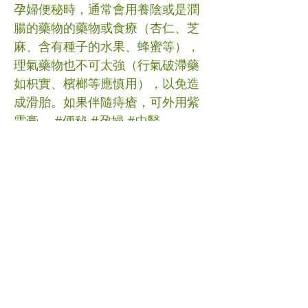
孕婦便秘時，通常會用養陰或是潤
腸的藥物的藥物或食療（杏仁、芝
麻、含有種子的水果、蜂蜜等），
理氣藥物也不可太強（行氣破滯藥
如枳實、檳榔等應慎用），以免造
成滑胎。如果伴隨痔瘡，可外用紫
雲膏。 #便秘 #孕婦 #中醫
(文章照片由互聯網提供)
(譽豐中醫診療中心版權所有, 未經
同意, 不得轉載或翻印)