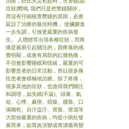
消除，好比火災初起時，火警鐘(如
症狀)嚮鳴, 我們只是把警鐘關掉，
而沒有仔細檢查嚮鐘的原因，必會
延誤了治療的最佳時機， 使臟腑進
一步失調，引致更嚴重的疾病發
生。 人體經常出現各種症狀，而疼
痛是最易引起關注的，因疼痛的感
覺明顯，或會有局部的紅腫熱痛，
不但會影響睡眠和情緒，嚴重的可
影響患者的日常活動，所以很多痛
症患者會積極地治療。除了疼痛，
很多其他的症狀，也值得我們關注
和調理，如失眠(不寐)、頭暈、氣
短、心悸、麻痹、煩燥、腫脹、口
渴咽乾、自汗盜汗、胃脹、泄瀉等
大部份嚴重的疾病，均從小病灶發
展而來，如胃炎演變成胃潰瘍再變