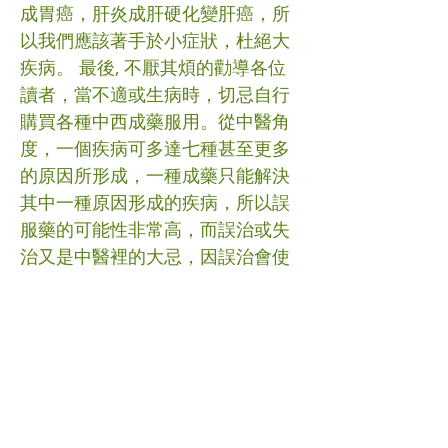
成胃癌，肝炎成肝硬化變肝癌，所
以我們應該著手於小症狀，杜絕大
疾病。 最後, 不厭其煩的勸導各位
讀者，當不適或生病時，切忌自行
購買各種中西成藥服用。從中醫角
度，一個疾病可多達七種甚至更多
的原因所形成，一種成藥只能解決
其中一種原因形成的疾病，所以誤
服藥的可能性非常高，而誤治或失
治又是中醫裡的大忌，因誤治會使
病情趨於複雜，更使療程加長。 #
症狀 #中醫 (文章照片由互聯網提
供)
(譽豐中醫診療中心版權所有, 未經
同意, 不得轉載或翻印)