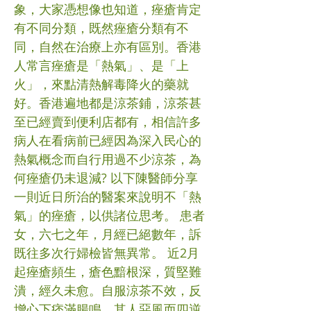
象，大家憑想像也知道，痤瘡肯定
有不同分類，既然痤瘡分類有不
同，自然在治療上亦有區別。香港
人常言痤瘡是「熱氣」、是「上
火」，來點清熱解毒降火的藥就
好。香港遍地都是涼茶鋪，涼茶甚
至已經賣到便利店都有，相信許多
病人在看病前已經因為深入民心的
熱氣概念而自行用過不少涼茶，為
何痤瘡仍未退減? 以下陳醫師分享
一則近日所治的醫案來說明不「熱
氣」的痤瘡，以供諸位思考。 患者
女，六七之年，月經已絕數年，訴
既往多次行婦檢皆無異常。 近2月
起痤瘡頻生，瘡色黯根深，質堅難
潰，經久未愈。自服涼茶不效，反
增心下痞滿腸鳴。其人惡風而四逆