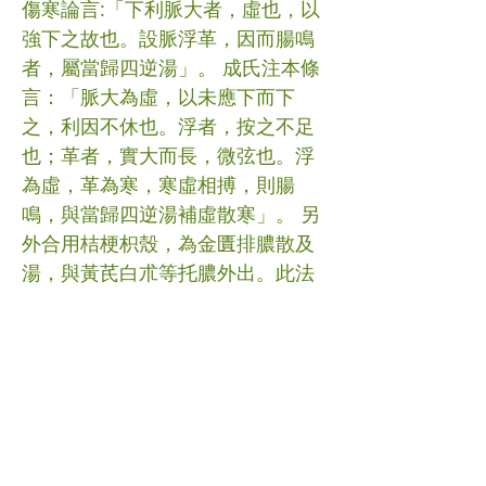
傷寒論言:「下利脈大者，虛也，以
強下之故也。設脈浮革，因而腸鳴
者，屬當歸四逆湯」。 成氏注本條
言：「脈大為虛，以未應下而下
之，利因不休也。浮者，按之不足
也；革者，實大而長，微弦也。浮
為虛，革為寒，寒虛相搏，則腸
鳴，與當歸四逆湯補虛散寒」。 另
外合用桔梗枳殼，為金匱排膿散及
湯，與黃芪白朮等托膿外出。此法
源於東洞先生之《類聚方廣義》。
其云 :「以此方(排膿散)合排膿湯，
名排膿散及湯，治諸瘡癰，兼用應
鐘再造伯洲七寶，各隨其證」。又
用柴胡、香附、丹參等藥合桔枳，
仿王清任之血府逐瘀湯，以利氣
血，半夏秫米湯安神降逆，諸藥合