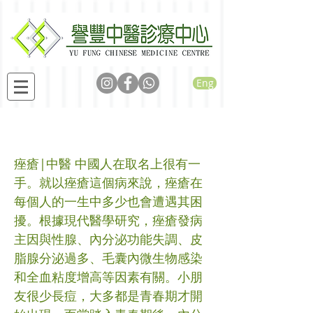
Eng
痤瘡病治一例
痤瘡|中醫 中國人在取名上很有一
手。就以痤瘡這個病來說，痤瘡在
每個人的一生中多少也會遭遇其困
擾。根據現代醫學研究，痤瘡發病
主因與性腺、內分泌功能失調、皮
脂腺分泌過多、毛囊內微生物感染
和全血粘度增高等因素有關。小朋
友很少長痘，大多都是青春期才開