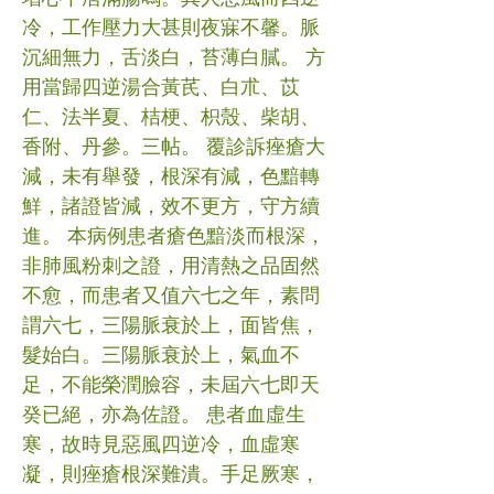
冷，工作壓力大甚則夜寐不馨。脈
沉細無力，舌淡白，苔薄白膩。 方
用當歸四逆湯合黃芪、白朮、苡
仁、法半夏、桔梗、枳殼、柴胡、
香附、丹參。三帖。 覆診訴痤瘡大
減，未有舉發，根深有減，色黯轉
鮮，諸證皆減，效不更方，守方續
進。 本病例患者瘡色黯淡而根深，
非肺風粉刺之證，用清熱之品固然
不愈，而患者又值六七之年，素問
謂六七，三陽脈衰於上，面皆焦，
髮始白。三陽脈衰於上，氣血不
足，不能榮潤臉容，未屆六七即天
癸已絕，亦為佐證。 患者血虛生
寒，故時見惡風四逆冷，血虛寒
凝，則痤瘡根深難潰。手足厥寒，