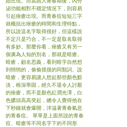
始出現。而當踏入青春期後，內分
泌功能相對不穩定情況下，則容易
引起痤瘡出現。而青春痘短短三字
就概括出痤瘡的時間和生理特點，
所以說這名字取得很好，但這樣說
不定只是巧合，不一定是取名取得
有多妙。那麼你看，痤瘡又有另一
個廣為人知的別名，那就是暗瘡。
暗瘡，顧名思義，看到暗字自然想
到悄悄的，偷偷摸摸的同類詞。說
暗瘡，更容易讓人想起那些顏色黯
淡，根深蒂固，經久不退令人討厭
的痤瘡，而不是顏色紅潤光澤，白
色膿頭高高突起，總令人覺得他在
下秒鐘就會爆開，洋溢著青春氣息
的青春痘。 單單是上面所說的青春
痘、暗瘡等不同名字下的不同形