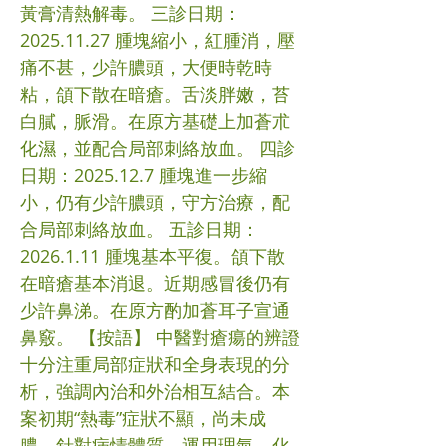
黃膏清熱解毒。 三診日期：
2025.11.27 腫塊縮小，紅腫消，壓
痛不甚，少許膿頭，大便時乾時
粘，頜下散在暗瘡。舌淡胖嫩，苔
白膩，脈滑。在原方基礎上加蒼朮
化濕，並配合局部刺絡放血。 四診
日期：2025.12.7 腫塊進一步縮
小，仍有少許膿頭，守方治療，配
合局部刺絡放血。 五診日期：
2026.1.11 腫塊基本平復。頜下散
在暗瘡基本消退。近期感冒後仍有
少許鼻涕。在原方酌加蒼耳子宣通
鼻竅。 【按語】 中醫對瘡瘍的辨證
十分注重局部症狀和全身表現的分
析，強調內治和外治相互結合。本
案初期“熱毒”症狀不顯，尚未成
膿，針對病情體質，運用理氣、化