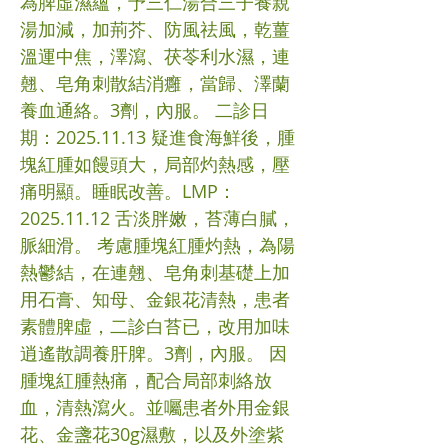
為脾虛濕蘊，予三仁湯合三子養親
湯加減，加荊芥、防風祛風，乾薑
溫運中焦，澤瀉、茯苓利水濕，連
翹、皂角刺散結消癰，當歸、澤蘭
養血通絡。3劑，內服。 二診日
期：2025.11.13 疑進食海鮮後，腫
塊紅腫如饅頭大，局部灼熱感，壓
痛明顯。睡眠改善。LMP：
2025.11.12 舌淡胖嫩，苔薄白膩，
脈細滑。 考慮腫塊紅腫灼熱，為陽
熱鬱結，在連翹、皂角刺基礎上加
用石膏、知母、金銀花清熱，患者
素體脾虛，二診白苔已，改用加味
逍遙散調養肝脾。3劑，內服。 因
腫塊紅腫熱痛，配合局部刺絡放
血，清熱瀉火。並囑患者外用金銀
花、金盞花30g濕敷，以及外塗紫