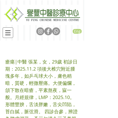
Eng
瘡瘍
瘡瘍|中醫 張某，女，29歲 初診日
期：2025.11.2 項後大椎穴附近腫
塊多年，如乒乓球大小，膚色稍
暗，質硬，輕微壓痛。大便偏爛，
頜下散在暗瘡，平素熬夜，寐一
般。月經規律，LMP：2025.10。
形體豐腴，舌淡胖嫩，舌尖凹陷，
苔白膩，脈弦滑。 四診合參，辨證