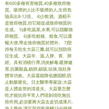
有600多種有害物質,40多種致癌物
質。吸煙的人比不吸煙的人,生癌危
險高出8-12倍。 4)少飲酒。酒精不
是致癌物質,但它能促成致癌物質的
生成。 5)多吃蔬菜,水果,可以阻斷致
癌物質。 6)多吃粗糧、粗食,可以通
暢大便,帶走致癌物質於體外。 7)堅
持每天吃生大蒜三瓣,就可以預防癌
症生成。大蒜辛、溫,入脾、胃、肺
經。具有消積行滯,消炎解毒,暖脾健
胃,抗菌殺蟲,鎮靜,鎮咳,祛痰,強壯身
體等功效。大蒜還能降低膽固醇,防
止動脈硬化。日太醫學專家說:大蒜
是人體血管的清道夫。大蒜要怎麼
吃才能抗癌平常人們現剝現吃無抗
癌作用,必須要將大蒜去皮切成薄片,
放入盤中,讓它與空氣接觸15分鐘後,