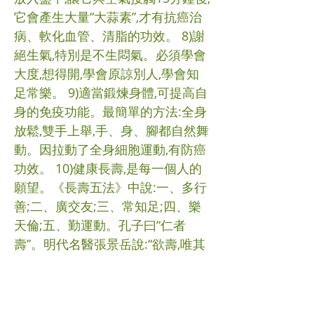
它會產生大量“大蒜素”,才有抗癌治
病、軟化血管、清脂的功效。 8)謝
絕生氣,特別是不生悶氣。必須學會
大度,想得開,學會原諒別人,學會知
足常樂。 9)適當鍛煉身體,可提高自
身的免疫功能。最簡單的方法:全身
放鬆,雙手上舉,手、身、腳都自然舞
動。因拉動了全身細胞運動,有防癌
功效。 10)健康長壽,是每一個人的
願望。《長壽五法》中說:一、多行
善;二、廣交友;三、常知足;四、樂
天倫;五、勤運動。孔子曰“仁者
壽”。明代名醫張景岳說:“欲壽,唯其
樂,欲樂,莫過於善。”只要您心中充
滿善意,就會有良好的心理狀態,好的
心態有利改善大腦功能,延緩腦衰,延