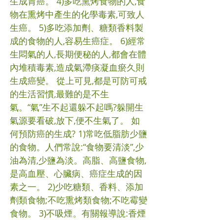
生成胃癌。 4)多吃熏烤食物的人,食
物在熏烤中產生的化學毒素,可致人
生癌。 5)多吃添加劑、糖類香料製
成的食物的人,容易生癌症。 6)經常
生悶氣的人,長期便秘的人,都會在體
內堆積毒素,造成氣滯痰凝血瘀久則
生成癌變。 從上可見,都是可防可戒
的生活習慣,最難的是不生
氣。“氣”生不起還躲不起嗎?躲開生
氣源要看破,放下,便不生氣了。 如
何預防癌的生成? 1)常吃低脂肪少鹽
的食物。人們常說:“食物要清淡”,少
油為清,少鹽為淡。高脂、高鹽食物,
是高血壓、心臟病、癌症生成的因
素之一。 2)少吃糖類、香料、添加
劑類食物;不吃熏烤類食物;不吃霉變
食物。 3)不吸煙。有關報導說:香煙