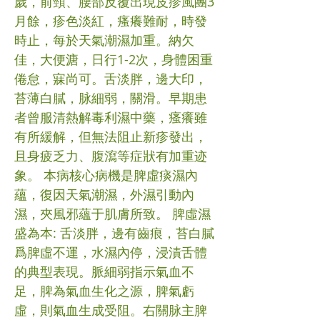
歲，前頸、腰部反覆出現皮疹風團3
月餘，疹色淡紅，瘙癢難耐，時發
時止，每於天氣潮濕加重。納欠
佳，大便溏，日行1-2次，身體困重
倦怠，寐尚可。舌淡胖，邊大印，
苔薄白膩，脉細弱，關滑。早期患
者曾服清熱解毒利濕中藥，瘙癢雖
有所緩解，但無法阻止新疹發出，
且身疲乏力、腹瀉等症狀有加重迹
象。 本病核心病機是脾虛痰濕內
蘊，復因天氣潮濕，外濕引動內
濕，夾風邪蘊于肌膚所致。 脾虛濕
盛為本: 舌淡胖，邊有齒痕，苔白膩
爲脾虛不運，水濕內停，浸漬舌體
的典型表現。脈細弱指示氣血不
足，脾為氣血生化之源，脾氣虧
虛，則氣血生成受阻。右關脉主脾