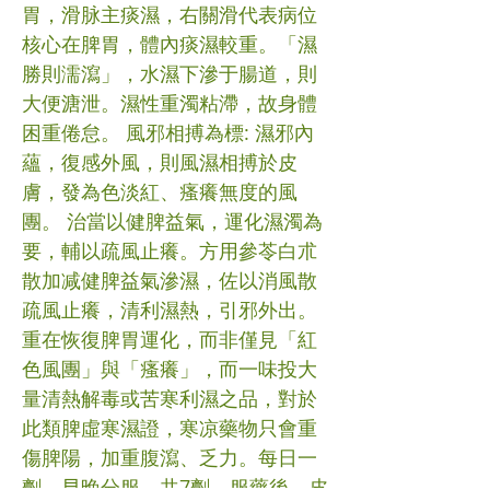
胃，滑脉主痰濕，右關滑代表病位
核心在脾胃，體內痰濕較重。「濕
勝則濡瀉」，水濕下滲于腸道，則
大便溏泄。濕性重濁粘滯，故身體
困重倦怠。 風邪相搏為標: 濕邪內
蘊，復感外風，則風濕相搏於皮
膚，發為色淡紅、瘙癢無度的風
團。 治當以健脾益氣，運化濕濁為
要，輔以疏風止癢。方用參苓白朮
散加减健脾益氣滲濕，佐以消風散
疏風止癢，清利濕熱，引邪外出。
重在恢復脾胃運化，而非僅見「紅
色風團」與「瘙癢」，而一味投大
量清熱解毒或苦寒利濕之品，對於
此類脾虛寒濕證，寒凉藥物只會重
傷脾陽，加重腹瀉、乏力。每日一
劑，早晚分服，共7劑。服藥後，皮