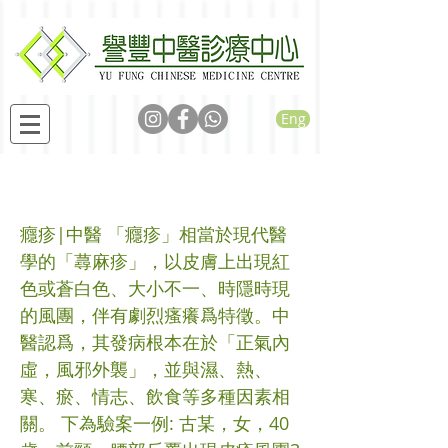
Eng
癮疹病案
癮疹|中醫 「癮疹」相當於現代醫
學的「蕁麻疹」，以皮膚上出現紅
色或蒼白色、大小不一、時隱時現
的風團，伴有劇烈瘙癢爲特徵。中
醫認爲，其發病根本在於「正氣內
虛，風邪外襲」，並與濕、熱、
寒、瘀、情志、飲食等多種因素相
關。 下為驗案一例: 古某，女，40